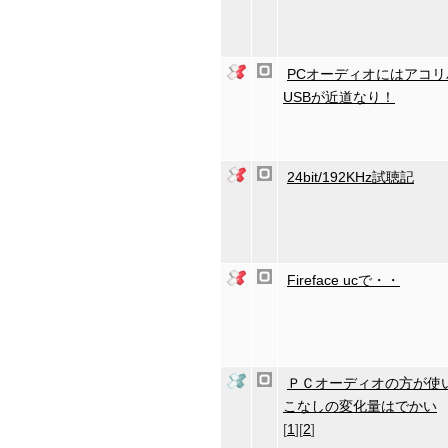
PCオーディオにはアコリ
USBが近道なり！
24bit/192KHz試聴記
Fireface ucで・・
ＰＣオーディオの方が使
こなしの変化量はでかい
[
1
][
2
]