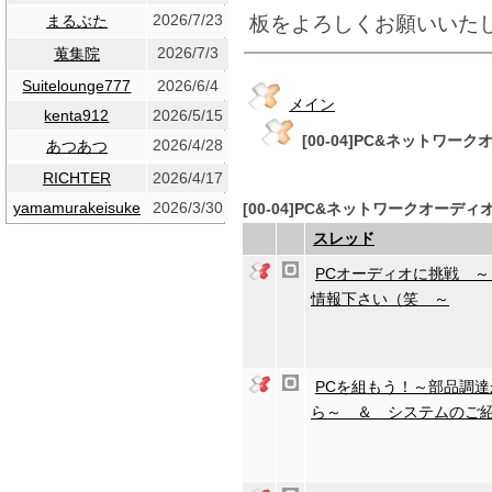
2026/7/23
板をよろしくお願いいた
まるぶた
2026/7/3
蒐集院
Suitelounge777
2026/6/4
メイン
kenta912
2026/5/15
[00-04]PC&ネットワー
2026/4/28
あつあつ
RICHTER
2026/4/17
yamamurakeisuke
2026/3/30
[00-04]PC&ネットワークオーディ
スレッド
PCオーディオに挑戦 
情報下さい（笑 ～
PCを組もう！～部品調達
ら～ ＆ システムのご