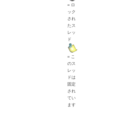
= ロ
ック
され
たス
レッ
ド
= こ
のス
レッ
ドは
固定
され
てい
ます