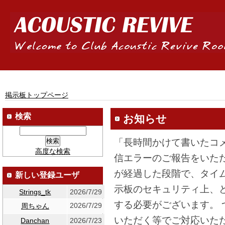
掲示板トップページ
検索
お知らせ
「長時間かけて書いたコ
高度な検索
信エラーのご報告をいた
が経過した段階で、タイ
新しい登録ユーザ
示板のセキュリティ上、
Strings_tk
2026/7/29
する必要がございます。
2026/7/29
周ちゃん
いただく等でご対応いた
Danchan
2026/7/23