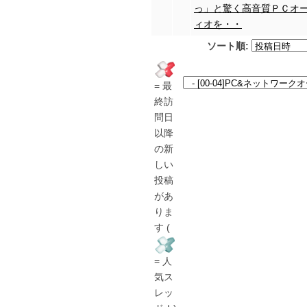
っ」と驚く高音質ＰＣオ
ィオを・・
ソート順:
= 最
終訪
問日
以降
の新
しい
投稿
があ
りま
す (
= 人
気ス
レッ