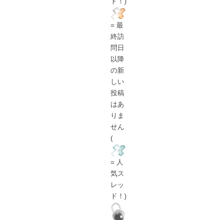
ド！)
= 最
終訪
問日
以降
の新
しい
投稿
はあ
りま
せん
(
= 人
気ス
レッ
ド！)