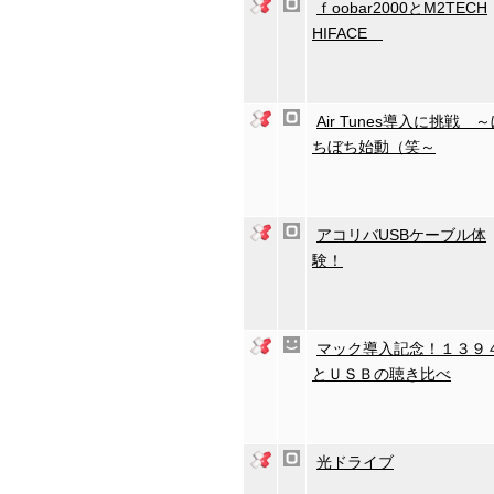
ｆoobar2000とM2TECH
HIFACE
Air Tunes導入に挑戦 
ちぼち始動（笑～
アコリバUSBケーブル体
験！
マック導入記念！１３９
とＵＳＢの聴き比べ
光ドライブ