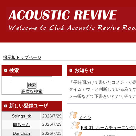
掲示板トップページ
検索
お知らせ
「長時間かけて書いたコメントが
タイムアウトと判断している為です
高度な検索
メモ帳などで下書きいただく等でご
新しい登録ユーザ
Strings_tk
2026/7/29
メイン
2026/7/29
周ちゃん
[08-01. ルームチューニン
Danchan
2026/7/23