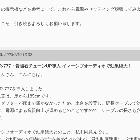
らの掲示板などを参考にして、これから電源やセッティング頑張ってみ
らこそ、引き続きよろしくお願い致します。
時:
2025/7/10 13:32
 RR-777・貴陽石チューンUP導入 イマーシブオーディオで効果絶大！
らんさん、こんにちは。
R-777を導入しました。
置は、床から185cmです。
アダプターが床まで届かなかったため、土台を設置し、延長ケーブルで
は、電源による音質向上が望めるとのことですので、ケーブルの長さも
す。
ーシブオーディオで効果絶大とのこと、私も同意見です。
は、2ch再生への期待で検討を始めたのですが（貸出制度活用）、2ch