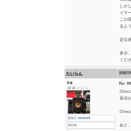
しかし
イマ
この
るよ
定位
多分
くだ
投稿日
たいらん
Re:
常連
Cho
返信
Cho
登録日:
2024/4/3
あと
居住地: