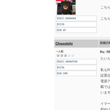
こち
こち
登録日:
2024/4/3
居住地:
投稿:
47
投稿日
ChocoIchi
Re:
一人前
たい
登録日:
2024/7/19
居住地:
私もR
投稿:
109
設置位
電源
載で
いま
イマ
初め