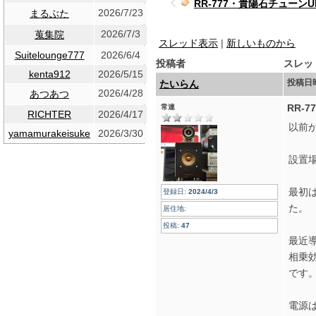
RR-777・貴陽石チュー
2026/7/23
まるぶた
2026/7/3
蒐集院
スレッド表示
|
新しいものから
Suitelounge777
2026/6/4
投稿者
スレッ
kenta912
2026/5/15
投稿日
たいらん
2026/4/28
あつあつ
RR-
常連
RICHTER
2026/4/17
以前か
yamamurakeisuke
2026/3/30
設置場
最初
登録日:
2024/4/3
た。
居住地:
投稿:
47
最近導
相乗
です
電源は