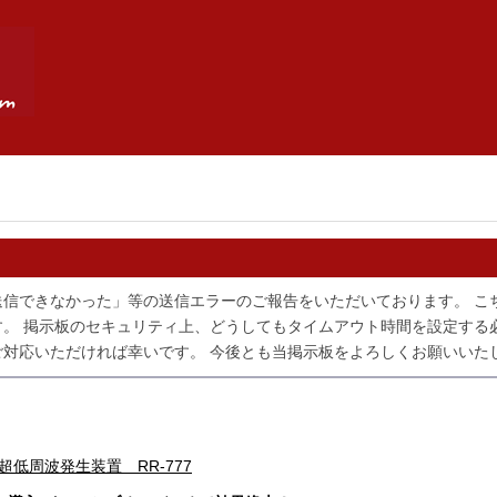
送信できなかった」等の送信エラーのご報告をいただいております。 こ
。 掲示板のセキュリティ上、どうしてもタイムアウト時間を設定する
対応いただければ幸いです。 今後とも当掲示板をよろしくお願いいた
グ]超低周波発生装置 RR-777