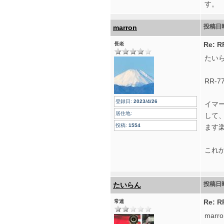
す。
投稿日
marron
Re:
長老
たい
RR-
登録日:
2023/4/26
イマ
居住地:
して
投稿:
1554
ます
これ
投稿日
たいらん
Re:
常連
mar