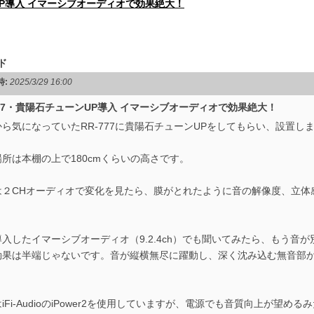
ンUP導入 イマーシブオーディオで効果絶大！
ド
時:
2025/3/29 16:00
777・貴陽石チューンUP導入 イマーシブオーディオで効果絶大！
ら気になっていたRR-777に貴陽石チューンUPをしてもらい、設置し
所は本棚の上で180cmくらいの高さです。
は２CHオーディオで変化を見たら、膜がとれたように音の解像度、立体
入したイマーシブオーディオ（9.2.4ch）でも聞いてみたら、もう音が
効果は半端じゃないです。音が縦横無尽に躍動し、深く沈み込む無音部
。
iFi-AudioのiPower2を使用していますが、電源でも音質向上が望