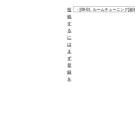
投
稿
す
る
に
は
ま
ず
登
録
を