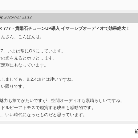
時:
2025/7/27 21:12
 RR-777・貴陽石チューンUP導入 イマーシブオーディオで効果絶大！
らんさん、こんばんは。
777、いまは常にONにしています。
ーの光を見るとホッとします。
安定剤にもなっています。
しましても、9.2.4chとは凄いですね。
しい限りです。
hの魅力も捨てがたいですが、空間オーディオも素晴らしいですね。
、ドルビーアトモスで鑑賞する映画も感動的です。
に、いい時代になったものだと思っています。