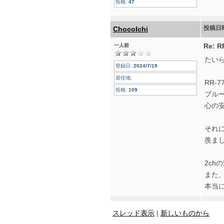
投稿:
47
投稿日
ChocoIchi
Re:
一人前
たい
登録日:
2024/7/19
居住地:
RR-
投稿:
109
ブル
心の
それに
羨ま
2c
また
本当
スレッド表示
|
新しいものから