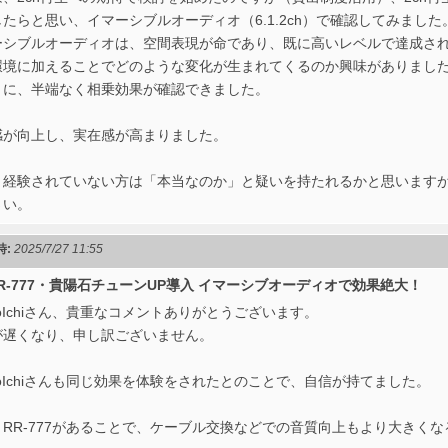
たらと思い、イマーシブルオーディオ（6.1.2ch）で確認してみました
ーシブルオーディオは、空間表現が命であり、既に高いレベルで達成さ
環境に加えることでどのような変化が生まれてくるのか興味がありまし
うに、半端なく相乗効果が確認できました。
感が向上し、実在感が高まりました。
、経験されていない方は「本当なのか」と疑いを持たれるかと思います
さい。
時:
2025/7/27 11:55
 RR-777・貴陽石チューンUP導入 イマーシブオーディオで効果絶大！
coIchiさん、貴重なコメントありがとうございます。
が遅くなり、申し訳ございません。
coIchiさんも同じ効果を体験をされたとのことで、自信が持てました。
、RR-777があることで、ケーブル交換などでの音質向上もより大きく