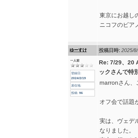
東京にお越し
ニコフのビア
ゆーすけ
投稿日時:
2025/8/
一人前
Re: 7/29、2
ックさんで特
登録日:
2024/2/19
marronさん
居住地:
投稿:
96
オフ会で話題
実は、ヴェデ
なりました。