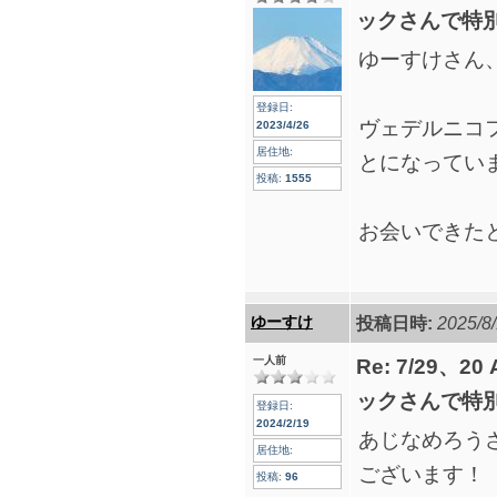
ックさんで特
ゆーすけさん
登録日:
ヴェデルニコ
2023/4/26
居住地:
とになってい
投稿:
1555
お会いできた
ゆーすけ
投稿日時:
2025/8/
一人前
Re: 7/29、2
ックさんで特
登録日:
2024/2/19
あじなめろう
居住地:
ございます！
投稿:
96