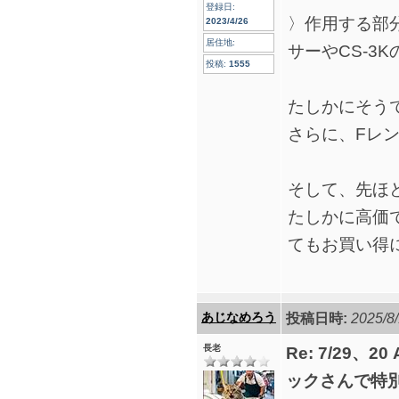
登録日:
〉作用する部
2023/4/26
居住地:
サーやCS-3
投稿:
1555
たしかにそう
さらに、Fレ
そして、先ほ
たしかに高価
てもお買い得
あじなめろう
投稿日時:
2025/8/
長老
Re: 7/29、2
ックさんで特