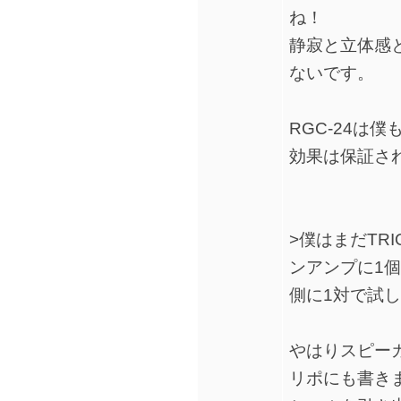
ね！
静寂と立体感
ないです。
RGC-24は
効果は保証さ
>僕はまだTR
ンアンプに1
側に1対で試
やはりスピー
リポにも書き