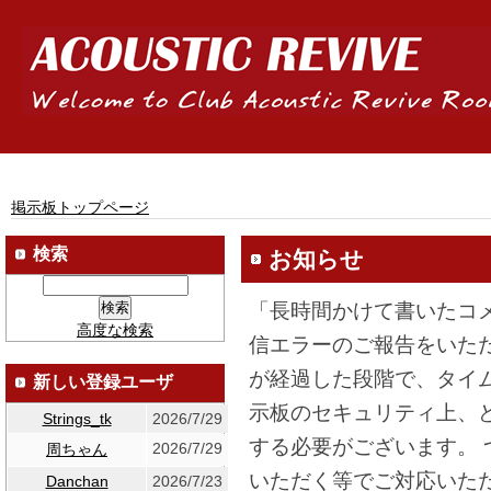
掲示板トップページ
検索
お知らせ
「長時間かけて書いたコ
高度な検索
信エラーのご報告をいた
が経過した段階で、タイ
新しい登録ユーザ
示板のセキュリティ上、
Strings_tk
2026/7/29
する必要がございます。
2026/7/29
周ちゃん
いただく等でご対応いた
Danchan
2026/7/23