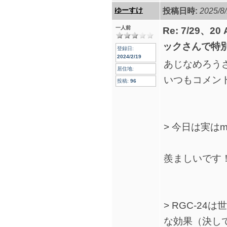
ゆーすけ
投稿日時:
2025/8/
一人前
Re: 7/29、2
ックさんで特
登録日:
2024/2/19
あじなめろう
居住地:
いつもコメン
投稿:
96
> 今日は実は
羨ましいです
> RGC-2
な効果（決し