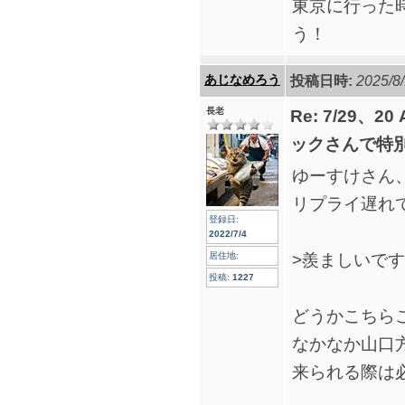
東京に行った
う！
あじなめろう
投稿日時:
2025/8/
長老
Re: 7/29、2
ックさんで特
ゆーすけさん
リプライ遅れ
登録日:
2022/7/4
>羨ましいで
居住地:
投稿:
1227
どうかこちら
なかなか山口
来られる際は