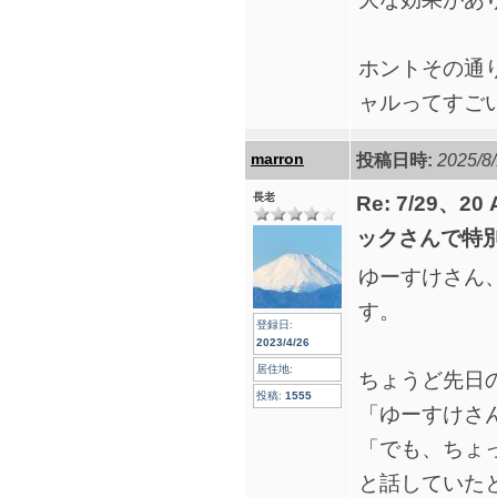
ホントその通
ャルってすご
marron
投稿日時:
2025/8/
長老
Re: 7/29、2
ックさんで特
ゆーすけさん
す。
登録日:
2023/4/26
居住地:
ちょうど先日
投稿:
1555
「ゆーすけさ
「でも、ちょ
と話していた