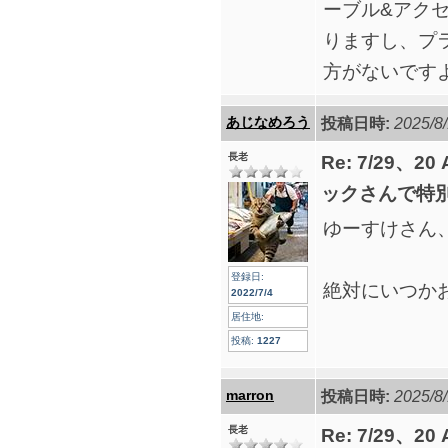
ーブル&アク
りますし、プ
方がないです
あじなめろう
投稿日時:
2025/8/
長老
Re: 7/29、2
ックさんで特
ゆーすけさん、m
登録日:
絶対にいつか
2022/7/4
居住地:
投稿:
1227
marron
投稿日時:
2025/8/
長老
Re: 7/29、2