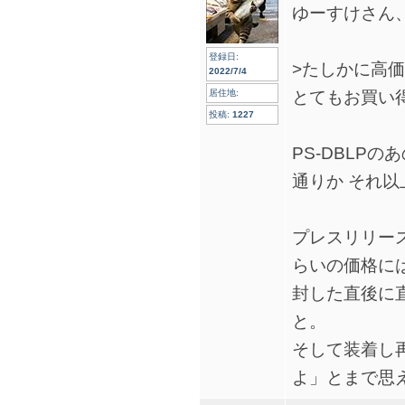
ゆーすけさん、
登録日:
>たしかに高
2022/7/4
とてもお買い
居住地:
投稿:
1227
PS-DBLP
通りか それ
プレスリリー
らいの価格に
封した直後に
と。
そして装着し
よ」とまで思