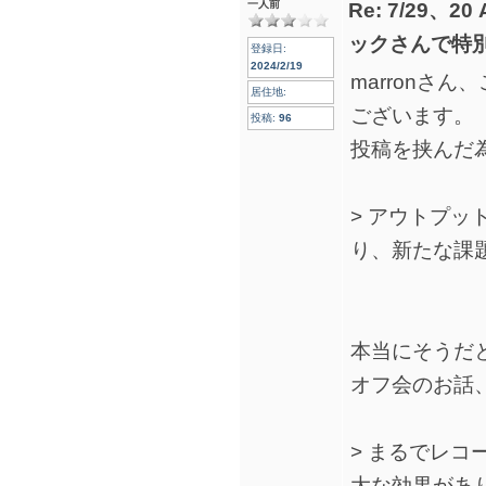
一人前
Re: 7/29、2
ックさんで特
登録日:
2024/2/19
marronさ
居住地:
ございます。
投稿:
96
投稿を挟んだ
> アウトプ
り、新たな課
本当にそうだ
オフ会のお話
> まるでレ
大な効果があ