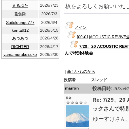
2026/7/23
板をよろしくお願いいた
まるぶた
2026/7/3
蒐集院
Suitelounge777
2026/6/4
メイン
kenta912
2026/5/15
[00-01]ACOUSTIC REVIV
2026/4/28
あつあつ
7/29、20 ACOUSTIC 
RICHTER
2026/4/17
んで特別体験会
yamamurakeisuke
2026/3/30
|
新しいものから
投稿者
スレッド
marron
投稿日時:
2025/8/
長老
Re: 7/29、2
ックさんで特
ゆーすけさん