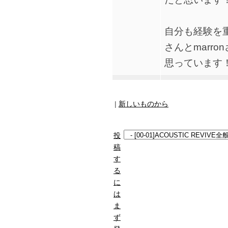
自分も経験を
さんとmarr
思っています
|
新しいものから
投
稿
す
る
に
は
ま
ず