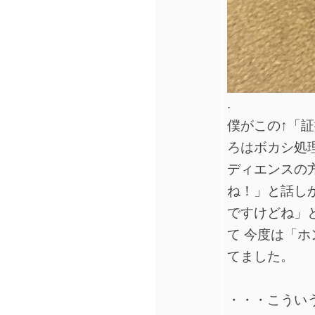
.
僕がこの↑「
ろはボカシ処
ディエンスの
ね！」と話し
ですけどね」
て 今度は「
てました。
・・・こうい