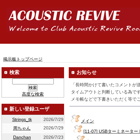
掲示板トップページ
検索
お知らせ
「長時間かけて書いたコメントが
タイムアウトと判断している為です
高度な検索
メモ帳などで下書きいただく等でご
新しい登録ユーザ
Strings_tk
2026/7/29
メイン
2026/7/29
周ちゃん
[11-07] USBターミネーター RU
Danchan
2026/7/23