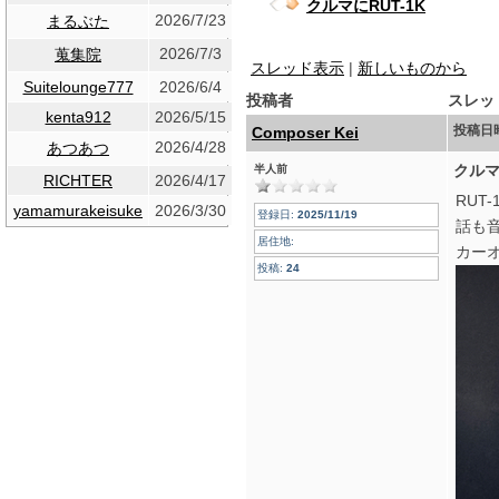
クルマにRUT-1K
2026/7/23
まるぶた
2026/7/3
蒐集院
スレッド表示
|
新しいものから
Suitelounge777
2026/6/4
投稿者
スレッ
kenta912
2026/5/15
投稿日
Composer Kei
2026/4/28
あつあつ
クルマ
半人前
RICHTER
2026/4/17
RUT
yamamurakeisuke
2026/3/30
登録日:
2025/11/19
話も
居住地:
カー
投稿:
24