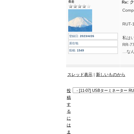
Re: 
長老
Com
RUT
登録日:
2023/4/26
私は
居住地:
RR-
投稿:
1549
…なん
スレッド表示
|
新しいものから
投
稿
す
る
に
は
ま