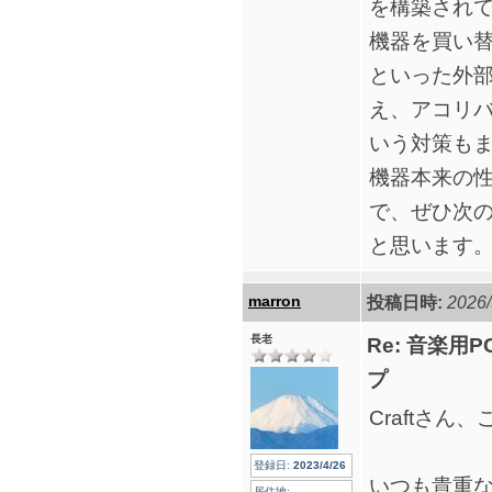
を構築され
機器を買い
といった外
え、アコリ
いう対策も
機器本来の
で、ぜひ次
と思います
marron
投稿日時:
2026/
長老
Re: 音楽
プ
Craftさん
登録日:
2023/4/26
いつも貴重
居住地: