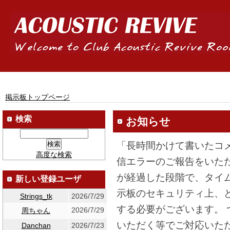
掲示板トップページ
検索
お知らせ
「長時間かけて書いたコ
高度な検索
信エラーのご報告をいた
が経過した段階で、タイ
新しい登録ユーザ
示板のセキュリティ上、
Strings_tk
2026/7/29
する必要がございます。
2026/7/29
周ちゃん
いただく等でご対応いた
Danchan
2026/7/23