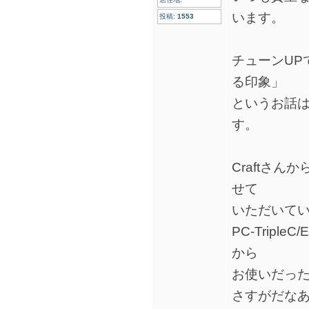
います。
投稿:
1553
チューンUP
る印象」
というお話
す。
Craftさ
せて
いただいて
PC-Trip
から
お使いだっ
さすがだな