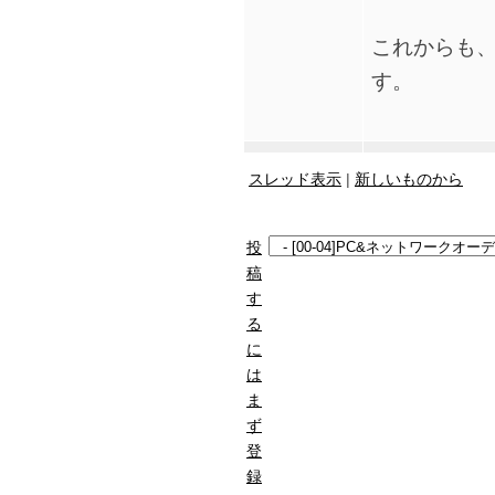
これからも
す。
スレッド表示
|
新しいものから
投
稿
す
る
に
は
ま
ず
登
録