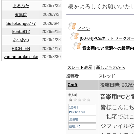
2026/7/23
板をよろしくお願いいた
まるぶた
2026/7/3
蒐集院
Suitelounge777
2026/6/4
メイン
kenta912
2026/5/15
[00-04]PC&ネットワーク
2026/4/28
あつあつ
音楽用PCと電源への最新
RICHTER
2026/4/17
yamamurakeisuke
2026/3/30
スレッド表示
|
新しいものから
投稿者
スレッド
Craft
投稿日時:
2026/
半人前
音楽用PCと
皆様こんに
登録日:
2021/11/26
拙宅ではこ
居住地:
ジファイル
投稿:
40