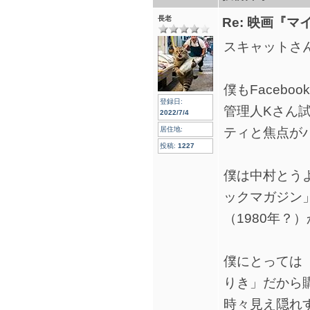
長老
Re: 映画『
スキャットさ
僕もFaceb
登録日:
管理人Kさん試
2022/7/4
ティと焦点が
居住地:
投稿:
1227
僕は中村とう
ックマガジン
（1980年？
僕にとっては
りき」だから
時々見え隠れ