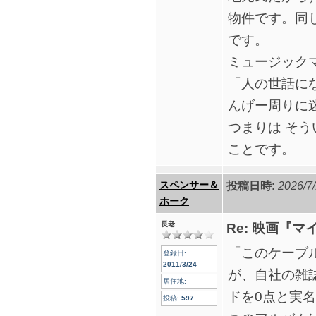
物件です。同
です。
ミュージック
「人の世話に
んげー周りに
つまりは そ
ことです。
スペンサー＆
投稿日時:
2026/7/
ホーク
長老
Re: 映画『
「このケーブ
登録日:
2011/3/24
が、自社の雑
居住地:
ドを0点と実
投稿:
597