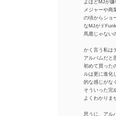
よほどMJが
メジャーや商
の頃からショー
なMJがドFu
馬鹿じゃないの(´
かく言う私は
アルバムだと
初めて買った
ルは更に進化
的な感じがな
そういった完
よくわかりま
思うに、アル