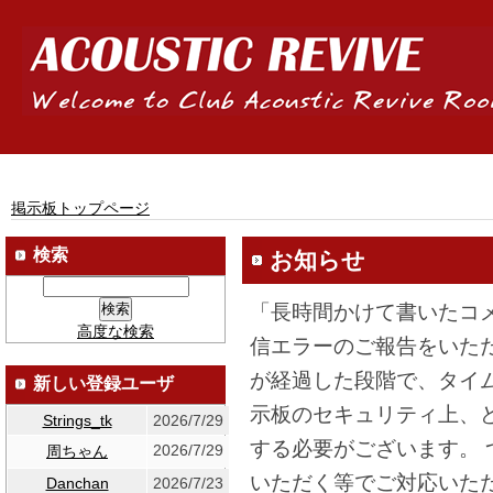
掲示板トップページ
検索
お知らせ
「長時間かけて書いたコ
高度な検索
信エラーのご報告をいた
が経過した段階で、タイ
新しい登録ユーザ
示板のセキュリティ上、
Strings_tk
2026/7/29
する必要がございます。
2026/7/29
周ちゃん
いただく等でご対応いた
Danchan
2026/7/23