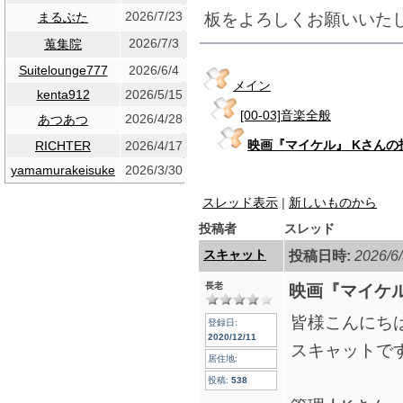
2026/7/23
板をよろしくお願いいた
まるぶた
2026/7/3
蒐集院
Suitelounge777
2026/6/4
メイン
kenta912
2026/5/15
[00-03]音楽全般
2026/4/28
あつあつ
映画『マイケル』 Kさん
RICHTER
2026/4/17
yamamurakeisuke
2026/3/30
スレッド表示
|
新しいものから
投稿者
スレッド
スキャット
投稿日時:
2026/6/
長老
映画『マイケル
皆様こんにち
登録日:
2020/12/11
スキャットで
居住地:
投稿:
538