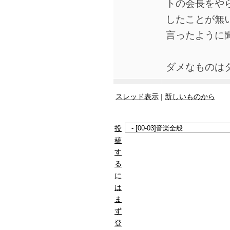
トの会長をや
したことが無
言ったように
ダメなものは
スレッド表示
|
新しいものから
投
稿
す
る
に
は
ま
ず
登