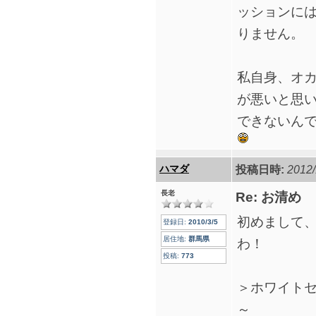
ッションに
りません。
私自身、オ
が悪いと思
できないん
ハマダ
投稿日時:
2012/
長老
Re: お清め
初めまして
登録日:
2010/3/5
居住地:
群馬県
わ！
投稿:
773
＞ホワイト
～