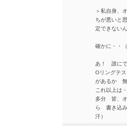
＞私自身、
ちが悪いと
定できない
確かに・・
あ！ 誰に
Oリングテ
があるか 無
これ以上は・
多分 皆、
ら 書き込
汗）