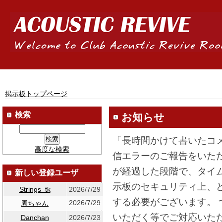
掲示板トップページ
検索
お知らせ
「長時間かけて書いたコ
高度な検索
信エラーのご報告をいた
が経過した段階で、タイ
新しい登録ユーザ
示板のセキュリティ上、
Strings_tk
2026/7/29
する必要がございます。
2026/7/29
周ちゃん
いただく等でご対応いた
Danchan
2026/7/23