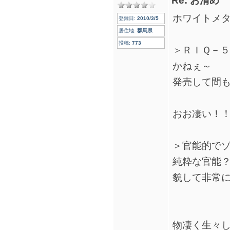
Re: お清め
ホワイトメ
登録日:
2010/3/5
居住地:
群馬県
投稿:
773
＞ＲＩＱ－
かねぇ～
発売して間
おお凄い！！
＞官能的で
純粋な官能
貌して非常
物凄く生々し