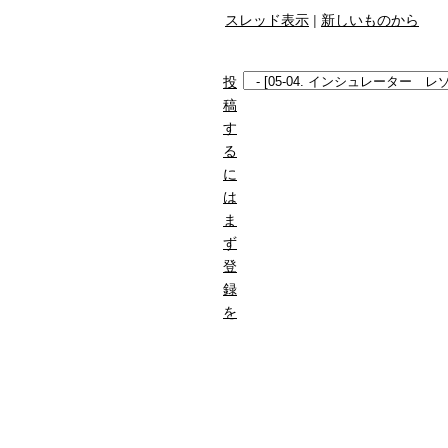
スレッド表示
|
新しいものから
投
稿
す
る
に
は
ま
ず
登
録
を