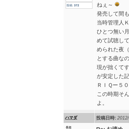
ねぇ～
投稿:
372
発売して間
当時管理人
ひとつ無い
めて試聴し
められた夜
とする曲な
現が拙くて
が安定した
ＲＩＱー５
この時期そ
よ。
ハマダ
投稿日時:
2012/
長老