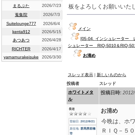
2026/7/23
板をよろしくお願いいた
まるぶた
2026/7/3
蒐集院
Suitelounge777
2026/6/4
メイン
kenta912
2026/5/15
[05-04. インシュレータ
2026/4/28
あつあつ
シュレーター RIQ-5010＆RIQ-50
RICHTER
2026/4/17
お清め
yamamurakeisuke
2026/3/30
スレッド表示
|
新しいものから
投稿者
スレッド
ホワイトメタ
投稿日時:
2012/
ル
長老
お清め
今晩は、ホ
登録日:
2012/8/21
居住地:
群馬県前橋
ＲＩＱ－５
市