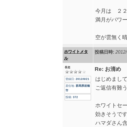
今月は ２
満月がパワー
空が雲無く晴
ホワイトメタ
投稿日時:
2012/
ル
長老
Re: お清め
はじめまし
登録日:
2012/8/21
居住地:
群馬県前橋
ご返信有難
市
投稿:
372
ホワイトセ
効きそうで
ハマダさん