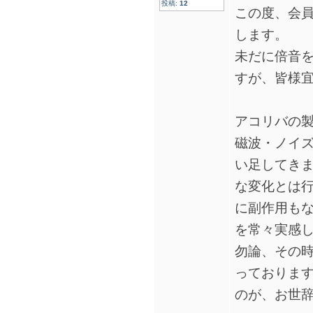
投稿:
12
この度、会
します。
未だに倍音
すが、皆様
アコリバの
磁波・ノイ
い足してき
な変化とは
に副作用もな
を常々実感
勿論、その
っております
のが、お世