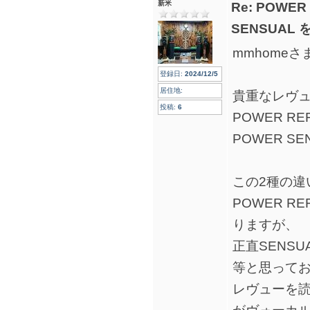
新米
Re: POWER
SENSUAL
mmhomeさ
登録日:
2024/12/5
居住地:
貴重なレヴ
投稿:
6
POWER RE
POWER SE
この2種の違
POWER R
りますが、
正直SENS
等と思って
レヴューを