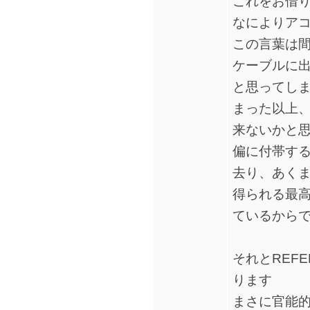
これをお借
なによりアコ
この言葉は間
ケーブルに
と思ってし
まった以上
来ないかと
偏に付帯す
去り、あく
得られる最
ているからで
それとREFE
ります
まさに官能的