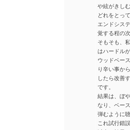
や絃がきしむ
どれをとっ
エンドシス
覚する程の
そもそも、
はハードル
ウッドベー
り辛い事か
したら改善
です。
結果は、ぼ
なり、ベー
弾むように
これ試行錯