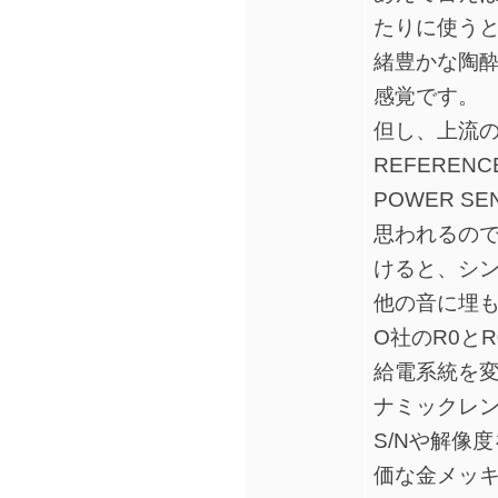
たりに使う
緒豊かな陶
感覚です。
但し、上流の
REFERE
POWER S
思われるの
けると、シ
他の音に埋
O社のR0と
給電系統を
ナミックレン
S/Nや解像
価な金メッキ壁