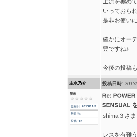
上流を極め
いっておら
是非お使い
確かにオー
豊ですね♪
今後の投稿
主水乃介
投稿日時:
2013/
新米
Re: POWER
SENSUAL
登録日:
2013/11/8
居住地:
shima３さま
投稿:
12
レスを有難