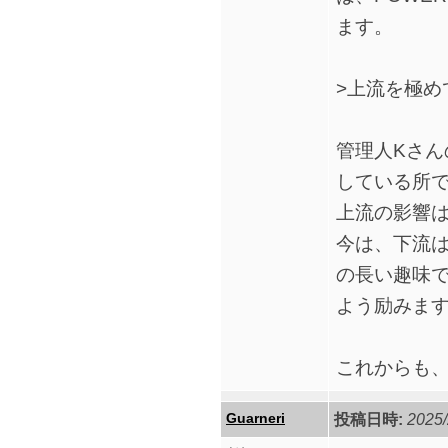
ます。
>上流を極め
管理人Kさ
している所
上流の影響
今は、下流
の長い趣味
よう励みま
これからも
Guarneri
投稿日時:
2025/