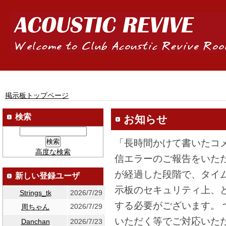
掲示板トップページ
検索
お知らせ
「長時間かけて書いたコ
高度な検索
信エラーのご報告をいた
が経過した段階で、タイ
新しい登録ユーザ
示板のセキュリティ上、
Strings_tk
2026/7/29
する必要がございます。
2026/7/29
周ちゃん
いただく等でご対応いた
Danchan
2026/7/23