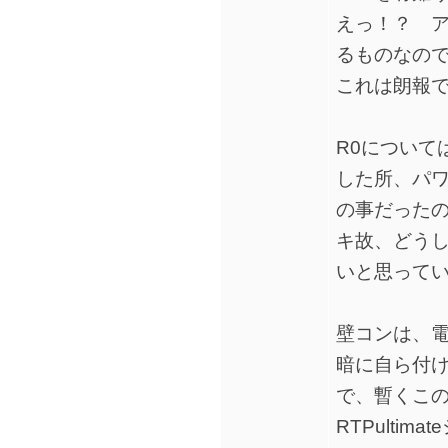
えっ！？ 
るものなの
これは朗報
R0について
した所、パ
の事だった
キ故、どう
いと思って
壁コンは、
暗に自ら付
で、暫くこ
RTPulti