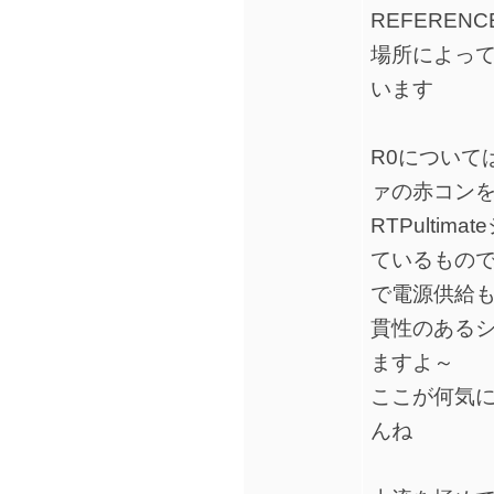
REFEREN
場所によっ
います
R0について
ァの赤コンを
RTPulti
ているもので
で電源供給
貫性のある
ますよ～
ここが何気
んね