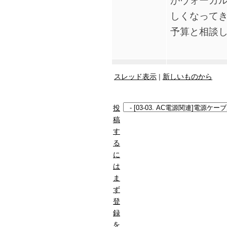
がヴォーカル
しくなって
予算と相談
スレッド表示
|
新しいものから
投
稿
す
る
に
は
ま
ず
登
録
を