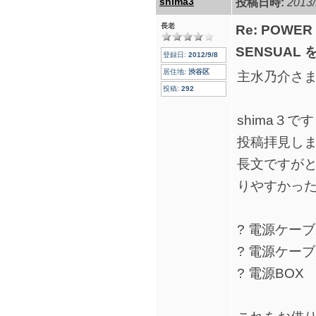
shima3
投稿日時:
2013/
長老
Re: POWER
SENSUAL
登録日:
2012/9/8
居住地:
渋谷区
主水乃介さ
投稿:
292
shima３です
投稿拝見し
長文ですが
りやすかっ
? 電源ケーブル
? 電源ケーブル
? 電源BOX R