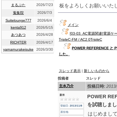
2026/7/23
板をよろしくお願いいた
まるぶた
2026/7/3
蒐集院
Suitelounge777
2026/6/4
メイン
kenta912
2026/5/15
[03-03. AC電源関連]電源ケ
2026/4/28
あつあつ
TripleC-FM / AC2.0TripleC
RICHTER
2026/4/17
POWER REFERENCE と
yamamurakeisuke
2026/3/30
した。
スレッド表示
|
新しいものから
投稿者
スレッド
主水乃介
投稿日時:
2013/
新米
POWER RE
を試聴しまし
登録日:
2013/11/8
居住地:
はじめまし