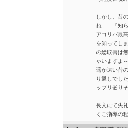
しかし、昔
ね。 『知
アコリバ最
を知ってし
の総取替は
ゃいますよ
遥か遠い昔
り返しでし
ップリ嵌り
長文にて失
くご指導の