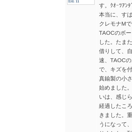
投稿:
11
す。ｸｵｰﾂｱﾝﾀ
本当に、す
クレモナM
TAOCのボ
した。たま
借りして、
速、TAOC
で、キズを
真鍮製の小
始めました
いは、感じ
経過したこ
きました。
うになって