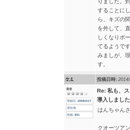
りました。
することに
ら、キズの
を外して、
しくなりボ
てるようで
みましが、現
す。
ケミ
投稿日時:
2014/
長老
Re: 私も、
導入しました
登録日:
2008/2/17
居住地:
はんちゃん
投稿:
851
クオーツアン