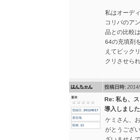
私はオーディ
コリバのア
品との比較は
64の充填剤
えてビック
クリさせら
はんちゃん
投稿日時:
2014/
新米
Re: 私も、
導入しました
登録日:
2012/8/17
居住地:
ケミさん、
投稿:
11
がとうござ
ざいません