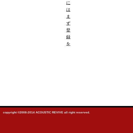
に
は
ま
ず
登
録
を
copyright ©2008-2014 ACOUSTIC REVIVE all right reserved.