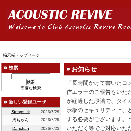
掲示板トップページ
検索
お知らせ
「長時間かけて書いたコ
高度な検索
信エラーのご報告をいた
が経過した段階で、タイ
新しい登録ユーザ
示板のセキュリティ上、
Strings_tk
2026/7/29
する必要がございます。
2026/7/29
周ちゃん
いただく等でご対応いた
Danchan
2026/7/23