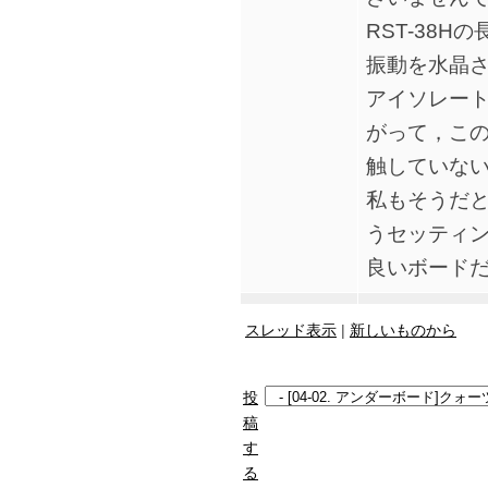
RST-38H
振動を水晶
アイソレート
がって，こ
触していない
私もそうだ
うセッティ
良いボード
スレッド表示
|
新しいものから
投
稿
す
る