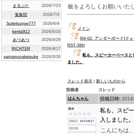
2026/7/23
板をよろしくお願いいた
まるぶた
2026/7/3
蒐集院
Suitelounge777
2026/6/4
メイン
kenta912
2026/5/15
[04-02. アンダーボード
2026/4/28
あつあつ
RST-38H
RICHTER
2026/4/17
私も、スピーカーベースとし
yamamurakeisuke
2026/3/30
ました。
スレッド表示
|
新しいものから
投稿者
スレッド
はんちゃん
投稿日時:
2014/
新米
私も、スピー
入しました。
登録日:
2012/8/17
居住地:
こんにちは