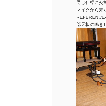
同じ仕様に交
マイクから来たX
REFERENC
部天板の鳴き