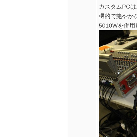
カスタムPCは
機的で艶やか
5010Wを併