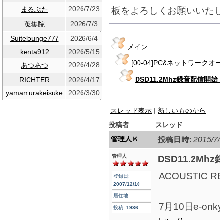
2026/7/23
板をよろしくお願いいた
まるぶた
2026/7/3
蒐集院
Suitelounge777
2026/6/4
メイン
kenta912
2026/5/15
[00-04]PC&ネットワーク
2026/4/28
あつあつ
DSD11.2Mhz録音配信開始
RICHTER
2026/4/17
yamamurakeisuke
2026/3/30
スレッド表示
|
新しいものから
投稿者
スレッド
管理人Ｋ
投稿日時:
2015/7/
管理人
DSD11.2M
ACOUSTIC 
登録日:
2007/12/10
居住地:
7月10日e-
投稿:
1936