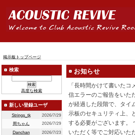
掲示板トップページ
検索
お知らせ
「長時間かけて書いたコ
高度な検索
信エラーのご報告をいた
が経過した段階で、タイ
新しい登録ユーザ
示板のセキュリティ上、
Strings_tk
2026/7/29
する必要がございます。
2026/7/29
周ちゃん
いただく等でご対応いた
Danchan
2026/7/23