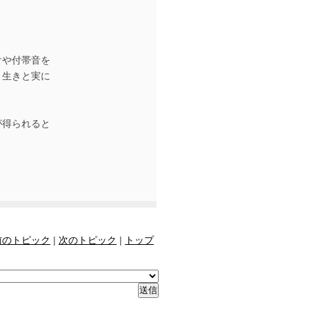
けや付帯音を
き生きと実に
が得られると
前のトピック
|
次のトピック
|
トップ