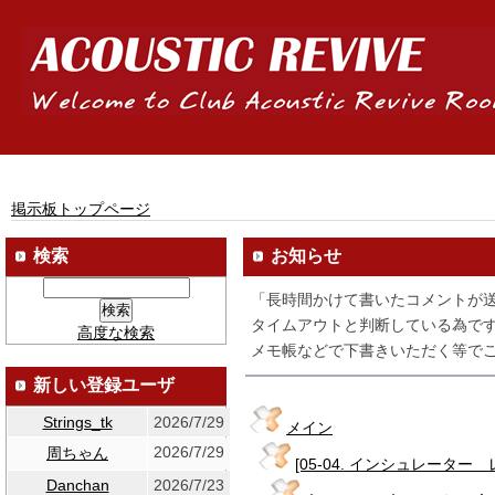
掲示板トップページ
検索
お知らせ
「長時間かけて書いたコメントが
タイムアウトと判断している為です
高度な検索
メモ帳などで下書きいただく等でご
新しい登録ユーザ
Strings_tk
2026/7/29
メイン
2026/7/29
周ちゃん
[05-04. インシュレーター
Danchan
2026/7/23