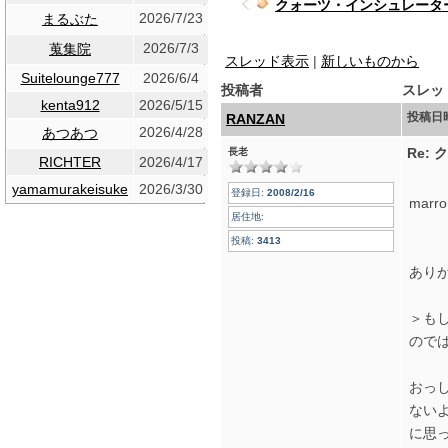
クォーツ・インシュレーター(R
2026/7/23
まるぶた
2026/7/3
蒐集院
スレッド表示
|
新しいものから
Suitelounge777
2026/6/4
投稿者
スレッ
kenta912
2026/5/15
投稿日
RANZAN
2026/4/28
あつあつ
Re:
長老
RICHTER
2026/4/17
yamamurakeisuke
2026/3/30
登録日:
2008/2/16
marr
居住地:
こ
投稿:
3413
あり
＞も
ので
おっ
ない
に思