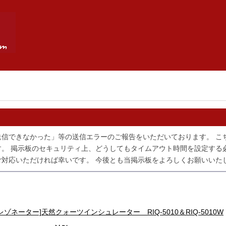
送信できなかった」等の送信エラーのご報告をいただいております。 こ
。 掲示板のセキュリティ上、どうしてもタイムアウト時間を設定する
対応いただければ幸いです。 今後とも当掲示板をよろしくお願いいた
 レゾネーター]天然クォーツインシュレーター RIQ-5010＆RIQ-5010W