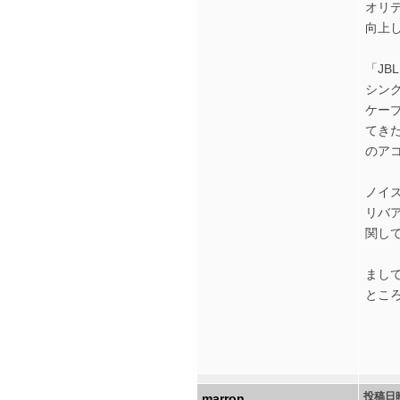
オリ
向上
「JB
シン
ケー
てき
のア
ノイ
リバ
関し
まして
とこ
投稿日
marron