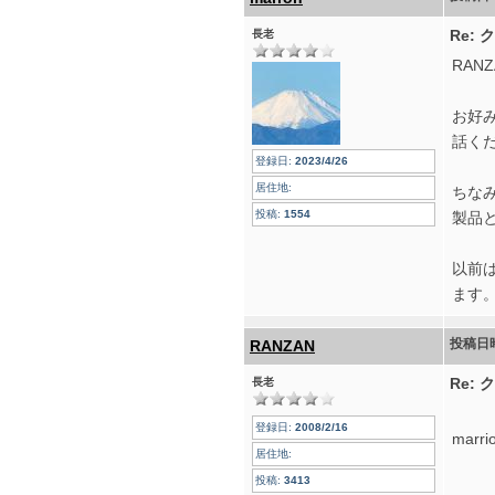
Re:
長老
RAN
お好
話く
登録日:
2023/4/26
居住地:
ちな
投稿:
1554
製品
以前
ます
投稿日
RANZAN
Re:
長老
登録日:
2008/2/16
marr
居住地:
こ
投稿:
3413