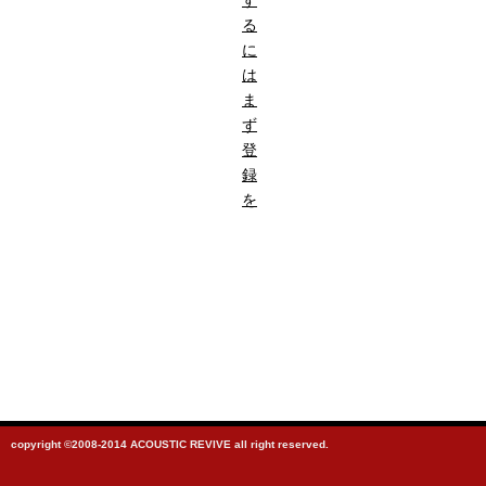
す
る
に
は
ま
ず
登
録
を
copyright ©2008-2014 ACOUSTIC REVIVE all right reserved.