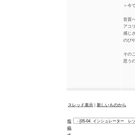
＞今
音質
アコ
感じ
のび
その
思う
スレッド表示
|
新しいものから
投
稿