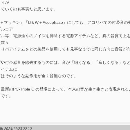
ティが
していくのも事実だと思います。
L＋マッキン」「B＆W＋Accuphase」にしても、アコリバでの付帯
グルコア
ブル等、電源歪やのノイズを排除する電源アイテムなど、真の音質向上
た数々
コリバアイテムをどの製品を使用しても見事なまでに同じ方向に音質が
ズや付帯感音を除去するものには、音が「細くなる」「寂しくなる」な
アイテムに
てはそのような副作用が全く皆無なのです。
最新のPC-Triple C の登場によって、本来の音が生き生きと表現さ
ろです。
時:
2024/11/23 22:12