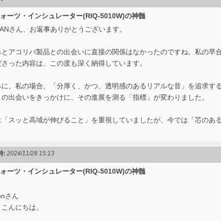
 クォーツ・インシュレーター(RIQ-5010W)の神髄
ZANさん、お返事ありがとうございます。
みとアコリバ製品との出会いに直接の関係はなかったのですね。私の早
ださった内容は、この度も深く納得しています。
みに、私の場合、「分厚く、かつ、透明感のあるリアルな音」を追求す
との出会いをきっかけに、その進展を測る「指標」が変わりました。
は「スッと高域が伸びること」を重視していましたが、今では「芯のあ
。
時:
2024/11/28 15:13
 クォーツ・インシュレーター(RIQ-5010W)の神髄
ionさん
んにちは。