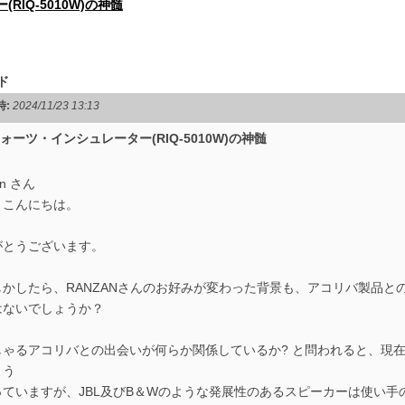
IQ-5010W)の神髄
ド
時:
2024/11/23 13:13
 クォーツ・インシュレーター(RIQ-5010W)の神髄
on さん
んにちは。
がとうございます。
しかしたら、RANZANさんのお好みが変わった背景も、アコリバ製品と
はないでしょうか？
しゃるアコリバとの出会いが何らか関係しているか? と問われると、現
よう
っていますが、JBL及びB＆Wのような発展性のあるスピーカーは使い