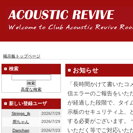
掲示板トップページ
検索
お知らせ
「長時間かけて書いたコ
高度な検索
信エラーのご報告をいた
が経過した段階で、タイ
新しい登録ユーザ
示板のセキュリティ上、
Strings_tk
2026/7/29
する必要がございます。
2026/7/29
周ちゃん
いただく等でご対応いた
Danchan
2026/7/23