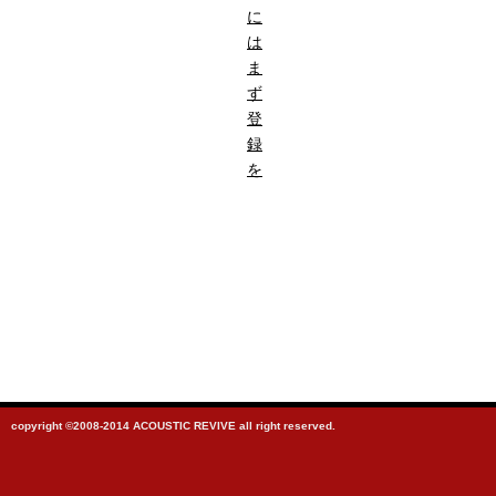
に
は
ま
ず
登
録
を
copyright ©2008-2014 ACOUSTIC REVIVE all right reserved.