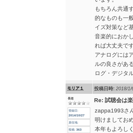
もちろん共通
的なものも一
イズ対策など
音楽的におか
れば大丈夫で
アナログには
ルの良さがあ
ログ・デジタ
モリア１
投稿日時:
2018/1/
長老
Re: 試聴会
zappa1993さ
登録日:
2014/10/27
明けましてお
居住地:
本年もよろし
投稿:
363