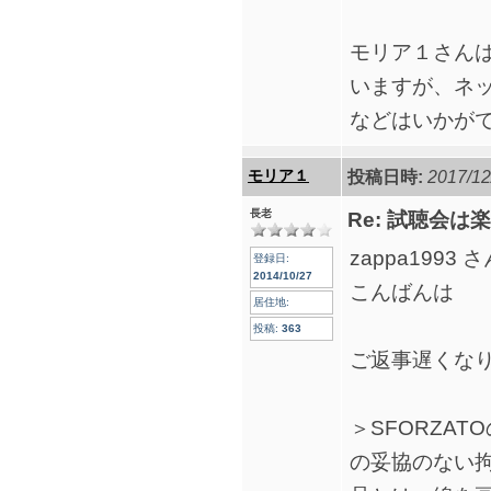
モリア１さん
いますが、ネ
などはいかが
モリア１
投稿日時:
2017/12
長老
Re: 試聴会
zappa1993 
登録日:
2014/10/27
こんばんは
居住地:
投稿:
363
ご返事遅くな
＞SFORZA
の妥協のない