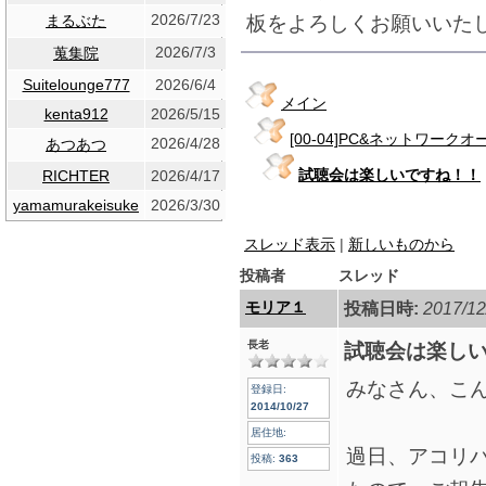
2026/7/23
板をよろしくお願いいた
まるぶた
2026/7/3
蒐集院
Suitelounge777
2026/6/4
メイン
kenta912
2026/5/15
[00-04]PC&ネットワーク
2026/4/28
あつあつ
試聴会は楽しいですね！！
RICHTER
2026/4/17
yamamurakeisuke
2026/3/30
スレッド表示
|
新しいものから
投稿者
スレッド
モリア１
投稿日時:
2017/12
長老
試聴会は楽し
みなさん、こ
登録日:
2014/10/27
居住地:
過日、アコリ
投稿:
363