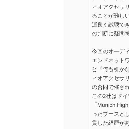
ィオアクセサ
ることが難し
運良く試聴で
の判断に疑問
今回のオーディオ
エンドネットワ
と『何も引か
ィオアクセサリー
の合同で催さ
この2社はド
「Munich H
ったブースとして
賞した経歴が