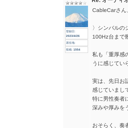
Re: オーデ
CableCa
〉シンバルの
登録日:
100Hz台ま
2023/4/26
居住地:
投稿:
1554
私も「重厚感
うに感じてい
実は、先日お
感じていまし
特に男性奏者
深みや厚みを
おそらく、奏