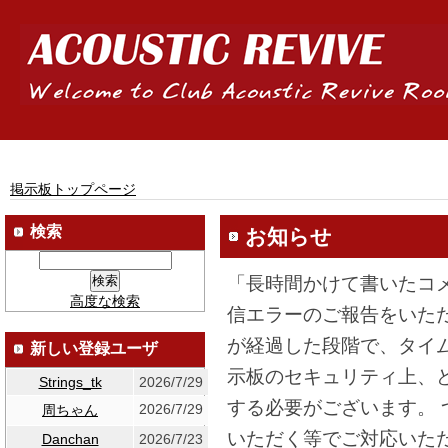
掲示板トップページ
検索
お知らせ
「長時間かけて書いたコ
高度な検索
信エラーのご報告をいた
が経過した段階で、タイ
新しい登録ユーザ
示板のセキュリティ上、
Strings_tk
2026/7/29
する必要がございます。
2026/7/29
周ちゃん
いただく等でご対応いた
Danchan
2026/7/23