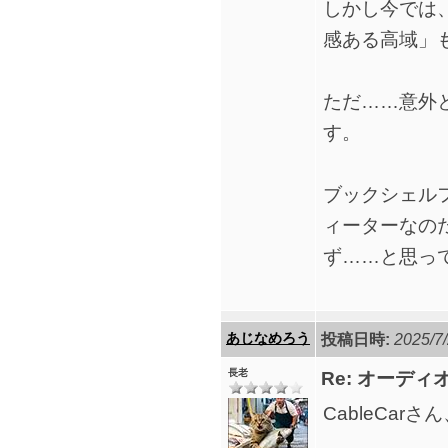
しかし今では
感ある高域」
ただ……意外
す。
ブックシェル
ィーターなの
ず……と思っ
あじなめろう
投稿日時:
2025/7/
長老
Re: オーデ
CableCar