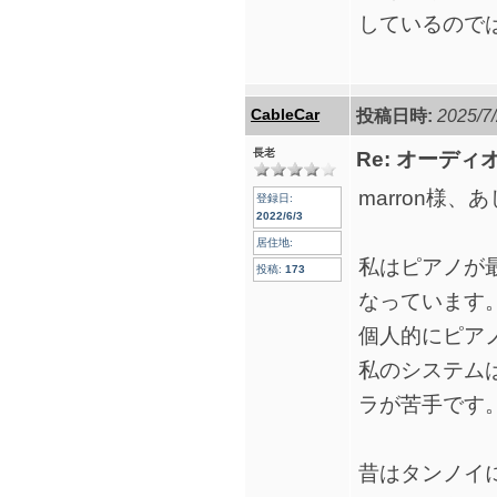
しているので
CableCar
投稿日時:
2025/7/
長老
Re: オーデ
marron様、
登録日:
2022/6/3
居住地:
私はピアノが
投稿:
173
なっています
個人的にピア
私のシステム
ラが苦手です
昔はタンノイ