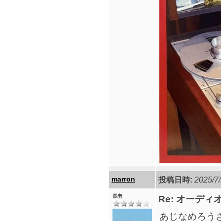
marron
投稿日時:
2025/7/
長老
Re: オーデ
あじなめろう