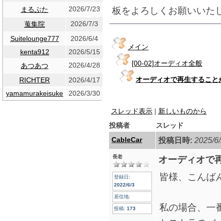
2026/7/23
板をよろしくお願いいた
まるぶた
2026/7/3
蒐集院
Suitelounge777
2026/6/4
メイン
kenta912
2026/5/15
[00-02]オーディオ全般
2026/4/28
あつあつ
オーディオで再生すること
RICHTER
2026/4/17
yamamurakeisuke
2026/3/30
スレッド表示
|
新しいものから
投稿者
スレッド
CableCar
投稿日時:
2025/6/
長老
オーディオで
皆様、こんばん
登録日:
2022/6/3
居住地:
私の場合、一
投稿:
173