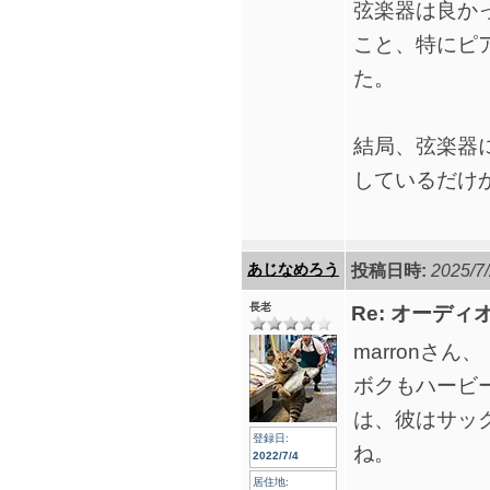
弦楽器は良か
こと、特にピ
た。
結局、弦楽器
しているだけ
あじなめろう
投稿日時:
2025/7/
長老
Re: オーデ
marronさん、
ボクもハービ
は、彼はサッ
登録日:
ね。
2022/7/4
居住地: