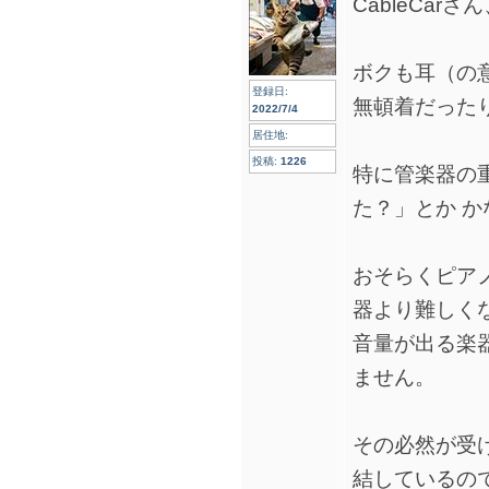
CableCar
ボクも耳（の
登録日:
無頓着だった
2022/7/4
居住地:
投稿:
1226
特に管楽器の
た？」とか 
おそらくピア
器より難しく
音量が出る楽
ません。
その必然が受
結しているの