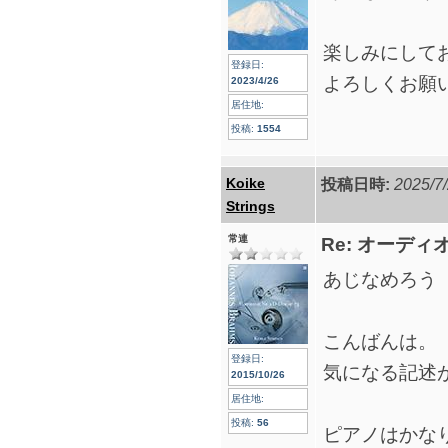
楽しみにして
登録日:
よろしくお願
2023/4/26
居住地:
投稿:
1554
Koike
投稿日時:
2025/7/
Strings
常連
Re: オーデ
あじなめろう
こんばんは。
登録日:
気になる記述
2015/10/26
居住地:
投稿:
56
ピアノはかな