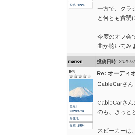
投稿:
1226
一方で、クラ
と何とも貧弱
今度のオフ会で
曲か聴いてみ
marron
投稿日時:
2025/7/
長老
Re: オーデ
CableCarさん
CableCa
登録日:
のも、きっと
2023/4/26
居住地:
投稿:
1554
スピーカーは、私