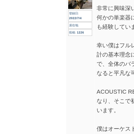
非常に興味深
登録日:
何かの単楽器
2022/7/4
も経験してい
居住地:
投稿:
1226
幸い僕はフル
計の基本理念
で、全体のバ
なると平凡な
ACOUSTIC
なり、そこで
います。
僕はオーケス