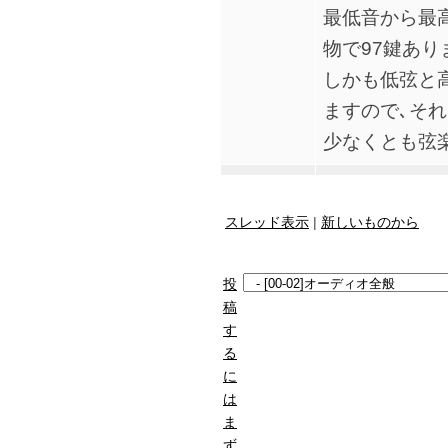
最低音から最
物で97鍵あり
しかも低弦と
ますので､そ
少なくとも弦
スレッド表示
|
新しいものから
投
稿
す
る
に
は
ま
ず