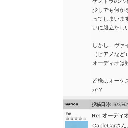
ケストラのバ
少しでも何か
ってしまいま
いに腹立たし
しかし、ヴァ
（ピアノなど
オーディオは
皆様はオーケ
か？
marron
投稿日時:
2025/6/
長老
Re: オーデ
CableCa