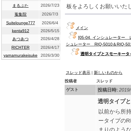
2026/7/23
板をよろしくお願いいた
まるぶた
2026/7/3
蒐集院
Suitelounge777
2026/6/4
メイン
kenta912
2026/5/15
[05-04. インシュレータ
2026/4/28
あつあつ
シュレーター RIQ-5010＆RIQ-50
RICHTER
2026/4/17
透明タイプとスモーキータ
yamamurakeisuke
2026/3/30
スレッド表示
|
新しいものから
投稿者
スレッド
ゲスト
投稿日時:
2019/
透明タイプと
以前から所
ータイプのR
まりのよう