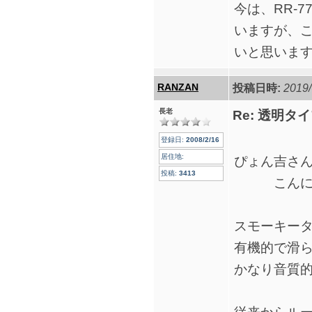
今は、RR-
いますが、
いと思いま
RANZAN
投稿日時:
2019/
長老
Re: 透明
登録日:
2008/2/16
居住地:
ぴょん吉さ
投稿:
3413
こんに
スモーキータ
有機的で滑
かなり音質