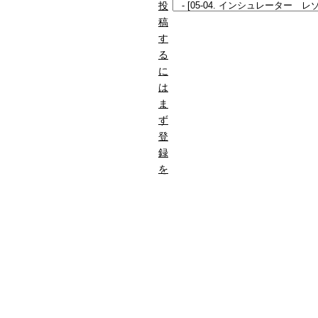
投
稿
す
る
に
は
ま
ず
登
録
を