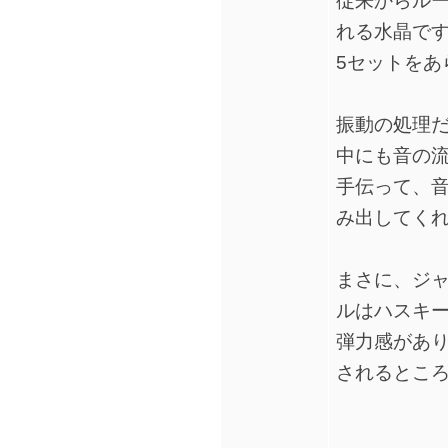
従来からル
れる水晶で
5セットをあ
振動の処理
中にも音の
手伝って、
み出してく
まさに、ジ
ルはハスキ
弾力感があ
されるとこ