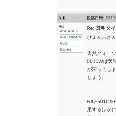
ケミ
投稿日時:
2019/
長老
Re: 透明
ぴょん吉さ
登録日:
2008/2/17
居住地:
投稿:
851
天然クォーツイ
5010Wは
が滞ってし
しょう。
RIQ-501
用するほか