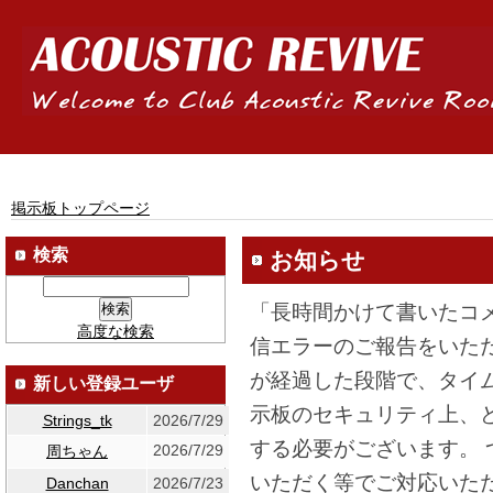
掲示板トップページ
検索
お知らせ
「長時間かけて書いたコ
高度な検索
信エラーのご報告をいた
が経過した段階で、タイ
新しい登録ユーザ
示板のセキュリティ上、
Strings_tk
2026/7/29
する必要がございます。
2026/7/29
周ちゃん
いただく等でご対応いた
Danchan
2026/7/23