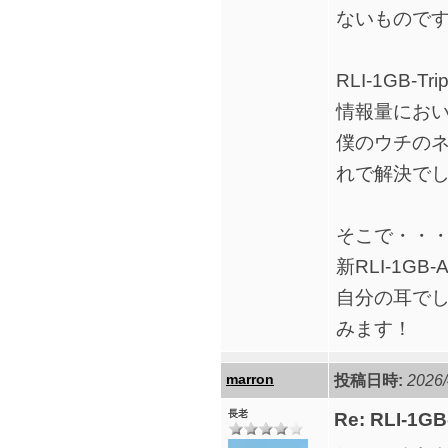
ないもので
RLI-1GB
情報量にお
僕のウチの
れで解決で
そこで・・
新RLI-1G
自分の耳でし
みます！
marron
投稿日時:
2026/
長老
Re: RLI-1G