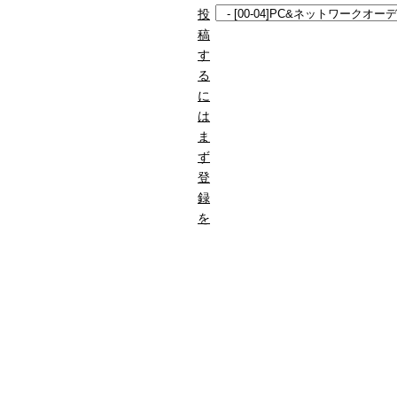
投
稿
す
る
に
は
ま
ず
登
録
を