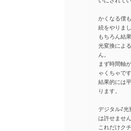
いにされて
かくなる僕も
続をやりま
もちろん結
光変換によ
ん。
まず時間軸
ゃくちゃで
結果的には
ります。
デジタル⇄光
は許せませ
これだけク