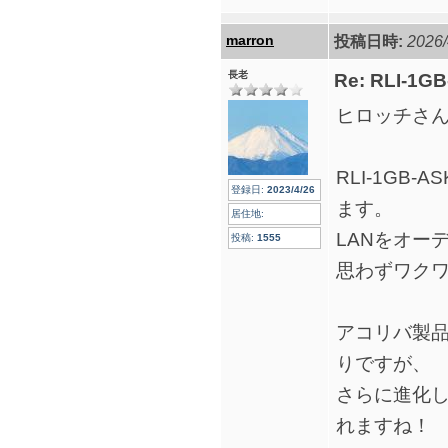
marron
投稿日時:
2026/
長老
Re: RLI-1G
ヒロッチさ
RLI-1GB
登録日:
2023/4/26
ます。
居住地:
LANをオー
投稿:
1555
思わずワク
アコリバ製
りですが、
さらに進化
れますね！