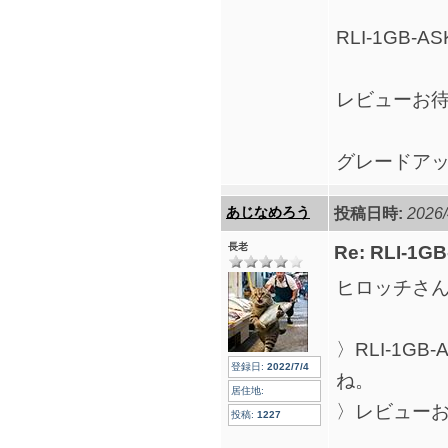
RLI-1GB
レビューお
グレードア
あじなめろう
投稿日時:
2026/
長老
Re: RLI-1G
ヒロッチさ
〉RLI-1G
登録日:
2022/7/4
ね。
居住地:
〉レビュー
投稿:
1227