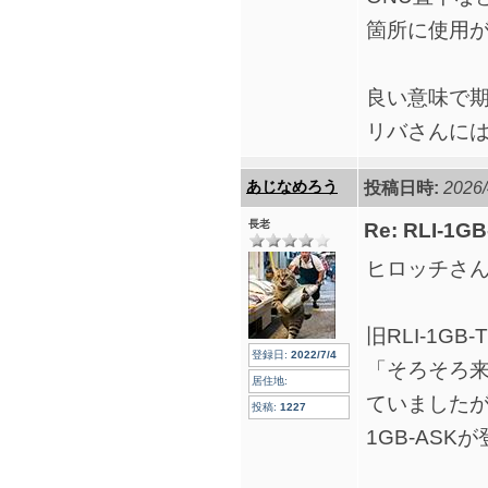
箇所に使用
良い意味で
リバさんに
あじなめろう
投稿日時:
2026/
長老
Re: RLI-1G
ヒロッチさ
旧RLI-1GB
登録日:
2022/7/4
「そろそろ
居住地:
ていましたが
投稿:
1227
1GB-ASK