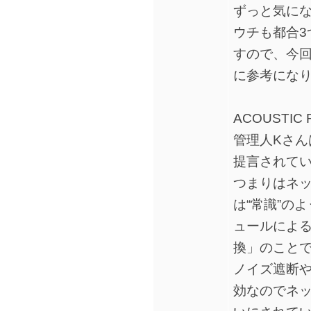
ずっと気に
ウチも都合3つの
すので、今
に参考にな
ACOUSTI
管理人Kさ
提言されて
つまりはネ
は“常識”の
ュールによ
換」のこと
ノイズ遮断
効なのでネ