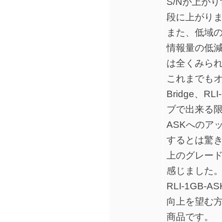
S/Nが上が
段に上がり
また、低域
情報量の低
は全くみら
これまでもオ
Bridge、RL
ブで出来る限
ASKへのア
するとは驚
上のグレー
感じました
RLI-1GB
向上を望む
商品です。