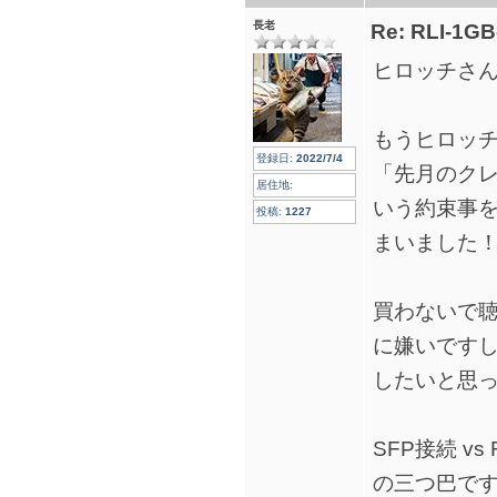
長老
Re: RLI-1G
ヒロッチさ
もうヒロッ
登録日:
2022/7/4
「先月のク
居住地:
いう約束事を
投稿:
1227
まいました
買わないで
に嫌いです
したいと思
SFP接続 vs R
の三つ巴で