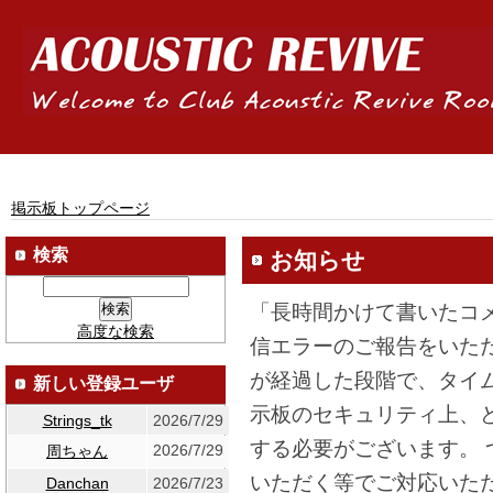
掲示板トップページ
検索
お知らせ
「長時間かけて書いたコ
高度な検索
信エラーのご報告をいた
が経過した段階で、タイ
新しい登録ユーザ
示板のセキュリティ上、
Strings_tk
2026/7/29
する必要がございます。
2026/7/29
周ちゃん
いただく等でご対応いた
Danchan
2026/7/23