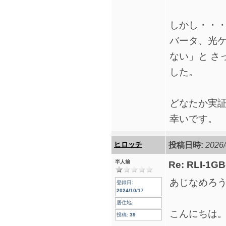
しかし・・・
バータ、光
ない」と さ
した。
どなたか実
幸いです。
ヒロッチ
投稿日時:
2026/
半人前
Re: RLI-1G
あじなめろ
登録日:
2024/10/17
居住地:
こんにちは
投稿:
39