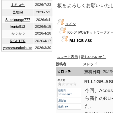
2026/7/23
板をよろしくお願いいた
まるぶた
2026/7/3
蒐集院
Suitelounge777
2026/6/4
メイン
kenta912
2026/5/15
[00-04]PC&ネットワーク
2026/4/28
あつあつ
RLI-1GB-ASK
RICHTER
2026/4/17
yamamurakeisuke
2026/3/30
スレッド表示
|
新しいものから
投稿者
スレッド
ヒロッチ
投稿日時:
2026/
半人前
RLI-1GB-AS
今回、Acousti
登録日:
2024/10/17
ら新作のRLI
居住地:
た。
投稿:
39