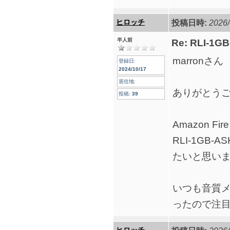
ヒロッチ
投稿日時:
2026/
半人前
Re: RLI-1G
marronさん
登録日:
2024/10/17
居住地:
ありがとう
投稿:
39
Amazon F
RLI-1GB
たいと思い
いつも音質
ったので注