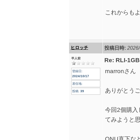
これからも
ヒロッチ
投稿日時:
2026/
半人前
Re: RLI-1G
marronさん
登録日:
2024/10/17
居住地:
ありがとう
投稿:
39
今回2個購入
てみようと
ONU直下な