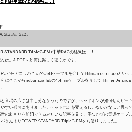
ipleC-FM+中華DACの結果は…！
ド
時:
2025/8/7 23:15
R STANDARD TripleC-FM+中華DACの結果は…！
んは。J-POPを如何に楽しく聴くかです。
PCからアコリバさんのUSBケーブルを介してHifiman serenadeと
らにそこからnobunaga labの4.4mmケーブルを介してHifiman Ana
す。
感と音場の広さは申し分なかったのですが、ヘッドホンが如何せんピー
りやすい傾向にありました。ヘッドホンを変えるしかないかなぁと思っ
高音の刺さりを解消できるみたいな記事を見て、手つかずの電源ケーブ
バさんよりPOWER STANDARD TripleC-FMをお借りしました。