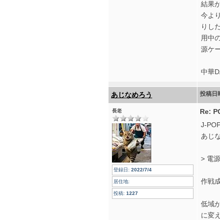
結果
今よ
りし
用中
源ケ
中華
投稿日
あじなめろう
Re: 
長老
J-P
あじ
> 電
登録日:
2022/7/4
作戦
居住地:
投稿:
1227
低域が
に変