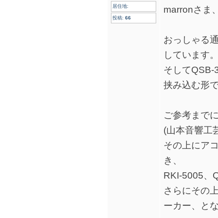
居住地:
marron
投稿:
66
おっしゃる
しています
そしてQSB-3
挟み込む形
ご参考まで
(山本音響工
その上にア
き、
RKI-5005、
さらにその上に
ーカー、と