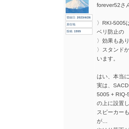
forever52さ
登録日:
2023/4/26
〉RKI-5
居住地:
ベリ防止の
投稿:
1555
〉効果もあ
〉スタンド
います。
はい、本当
実は、SACDプ
5005 + RIQ-
の上に設置
スピーカー
が…