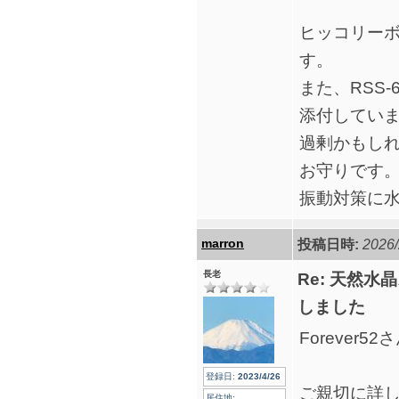
ヒッコリーボ
す。
また、RSS-
添付してい
過剰かもしれ
お守りです
振動対策に
marron
投稿日時:
2026/
長老
Re: 天然水
しました
Forever
登録日:
2023/4/26
ご親切に詳
居住地: