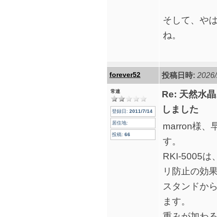
そして、や
ね。
forever52
投稿日時:
2026/
常連
Re: 天然水
しました
登録日:
2011/7/14
居住地:
marron
投稿:
66
す。
RKI-50
リ防止の効
スタンドか
ます。
重みが加わ