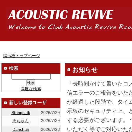
掲示板トップページ
検索
お知らせ
「長時間かけて書いたコ
高度な検索
信エラーのご報告をいた
が経過した段階で、タイ
新しい登録ユーザ
示板のセキュリティ上、
Strings_tk
2026/7/29
する必要がございます。
2026/7/29
周ちゃん
いただく等でご対応いた
Danchan
2026/7/23