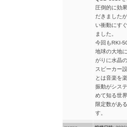
圧倒的に効
だきました
い衝動にす
ました。
今回もRKI-
地球の大地
がりに水晶
スピーカー
とは音楽を
振動がシス
めて知る世
限定数があ
す。