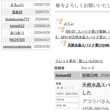
2026/7/23
板をよろしくお願いいた
まるぶた
2026/7/3
蒐集院
Suitelounge777
2026/6/4
メイン
kenta912
2026/5/15
[05-07. スパイク受け]黄
2026/4/28
あつあつ
4・SPU-8/天然水晶スパイク受け Q
RICHTER
2026/4/17
天然水晶スパイク受けQSB-
yamamurakeisuke
2026/3/30
スレッド表示
|
新しいものから
投稿者
スレッド
forever52
投稿日時:
2026/
常連
天然水晶スパ
した
登録日:
2011/7/14
居住地:
アコリバさん
投稿:
66
QSB-381