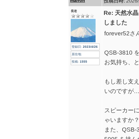
marron
投稿日時:
2026/
長老
Re: 天然水
しました
forever
登録日:
2023/4/26
QSB-381
居住地:
お気持ち、
投稿:
1555
もし差し支
いのですが
スピーカー
ゃいますか
また、QSB-3