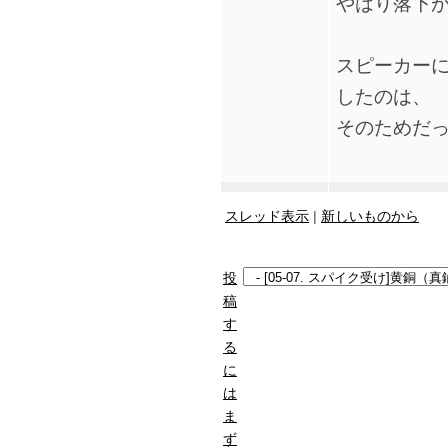
やはり落下が
スピーカー
したのは、
そのためだっ
スレッド表示
|
新しいものから
投
稿
す
る
に
は
ま
ず