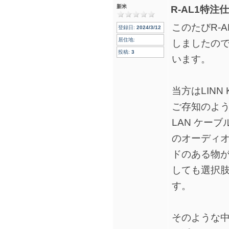
新米
R-AL1特注
このたびR-A
登録日:
2024/3/12
居住地:
しましたの
投稿:
3
います。
当方はLINN 
ご存知のよう
LAN ケー
のオーディオ
ドのある物が
しても選択
す。
そのような