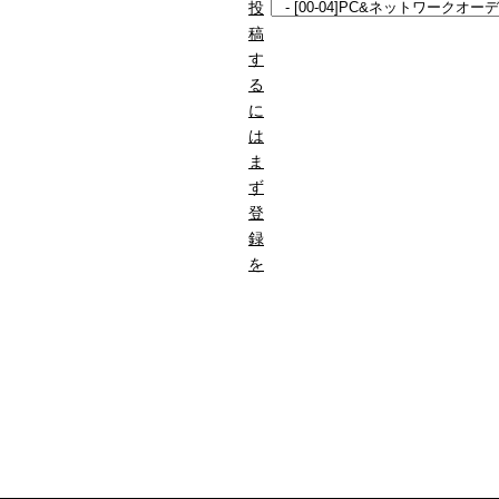
投
稿
す
る
に
は
ま
ず
登
録
を