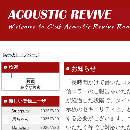
掲示板トップページ
検索
お知らせ
「長時間かけて書いたコ
高度な検索
信エラーのご報告をいた
が経過した段階で、タイ
新しい登録ユーザ
示板のセキュリティ上、
Strings_tk
2026/7/29
する必要がございます。
2026/7/29
周ちゃん
いただく等でご対応いた
Danchan
2026/7/23