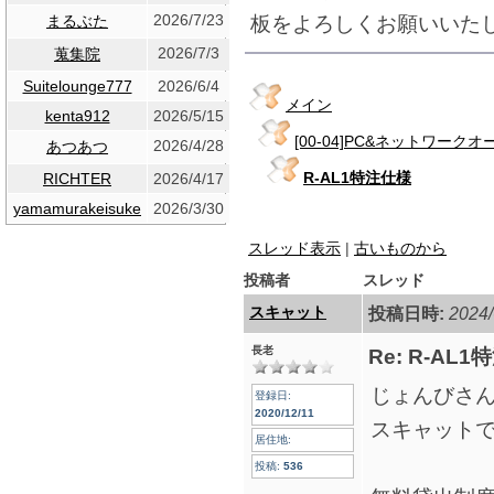
2026/7/23
板をよろしくお願いいた
まるぶた
2026/7/3
蒐集院
Suitelounge777
2026/6/4
メイン
kenta912
2026/5/15
[00-04]PC&ネットワーク
2026/4/28
あつあつ
R-AL1特注仕様
RICHTER
2026/4/17
yamamurakeisuke
2026/3/30
スレッド表示
|
古いものから
投稿者
スレッド
スキャット
投稿日時:
2024/
長老
Re: R-AL
じょんびさ
登録日:
2020/12/11
スキャット
居住地:
投稿:
536