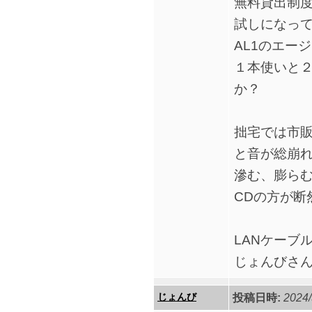
無料貸出制度
試しになって
AL1のエー
１本使いと
か？
拙宅では市
と音が総崩
滲む、膨ら
CDの方が断
LANケーブ
じょんびさ
じょんび
投稿日時:
2024/