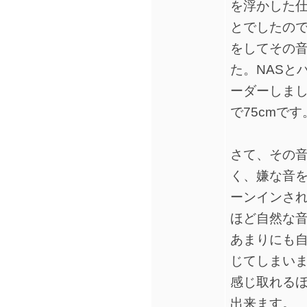
を浮かした
とでしたの
をしてその
た。NASと
ーダーしまし
で75cmです
さて、その
く、嫌な音
ーンインさ
ほど自然な
あまりにも
じてしまい
感じ取れる
出来ます。