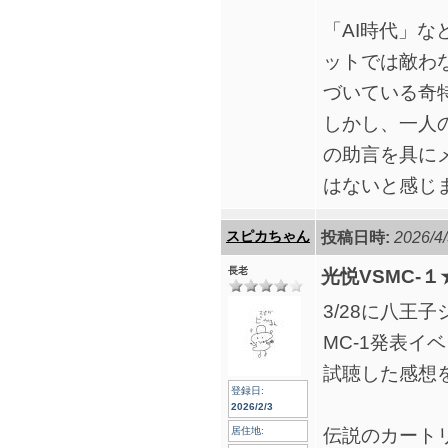
「AI時代」
ットでは敵わ
づいている奇
しかし、一人
の助言を具に
はないと感じ
スピカちゃん
投稿日時:
2026/4/
長老
光悦VSMC-
3/28に八王
MC-1発表イ
試聴した感想
登録日:
2026/2/3
伝説のカート
居住地: