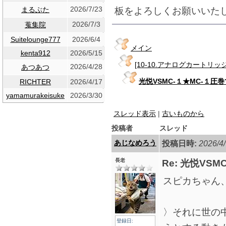
2026/7/23
板をよろしくお願いいた
まるぶた
2026/7/3
蒐集院
Suitelounge777
2026/6/4
メイン
kenta912
2026/5/15
[10-10.アナログカートリッジ
2026/4/28
あつあつ
光悦VSMC-１★MC-１圧
RICHTER
2026/4/17
yamamurakeisuke
2026/3/30
スレッド表示
|
古いものから
投稿者
スレッド
あじなめろう
投稿日時:
2026/4/
長老
Re: 光悦VS
スピカちゃん
〉それに世の
登録日: