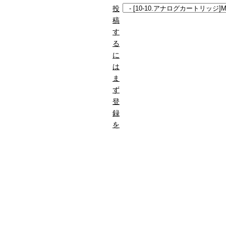
投
稿
す
る
に
は
ま
ず
登
録
を