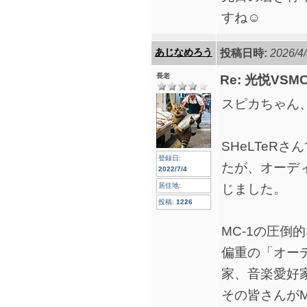
すね☺️
あじなめろう
投稿日時:
2026/4/
長老
Re: 光悦VS
スピカちゃん
SHeLTeR
登録日:
たが、オーデ
2022/7/4
じました。
居住地:
投稿:
1226
MC-1の圧
偏重の「オー
家、音楽愛好
その皆さんが