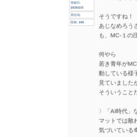
登録日:
2026/2/3
そうですね！
居住地:
投稿:
166
あじなめろう
も、MC-１の
何やら
若き青年がM
動している様
見ていましたが
そういうこと
〉「AI時代
マットでは敵
気づいている