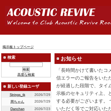
掲示板トップページ
検索
お知らせ
「長時間かけて書いたコ
高度な検索
信エラーのご報告をいた
が経過した段階で、タイ
新しい登録ユーザ
示板のセキュリティ上、
Strings_tk
2026/7/29
する必要がございます。
2026/7/29
周ちゃん
いただく等でご対応いた
Danchan
2026/7/23