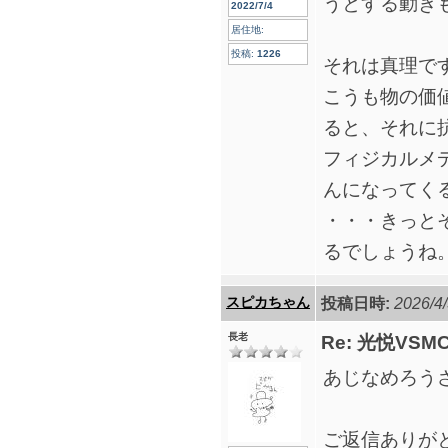
うとする動き
2022/7/4
居住地:
投稿:
1226
それは真理で
こうも物の価
ると、それに
フィジカルメ
んになってく
・・・きっと
るでしょうね
スピカちゃん
投稿日時:
2026/4/
長老
Re: 光悦VS
あじなめろう
ご返信ありが