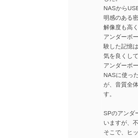
NASからU
明感のある
解像度も高
アンダーボ
験した記憶
気を良くして
アンダーボ
NASに使っ
が、音質全
す。
SPのアンダ
いますが、
そこで、ヒッ