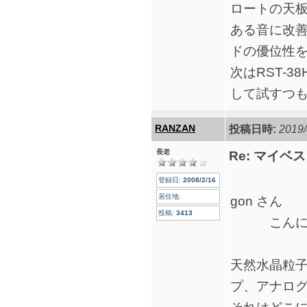
ロートの天
ある音に改
ドの優位性
次はRST-
して試すつ
RANZAN
投稿日時:
2019/
長老
Re: マイ
登録日:
2008/2/16
居住地:
gon さん
投稿:
3413
こんに
天然水晶粒子
プ、アナログ