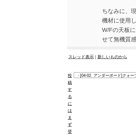
ちなみに、現
機材に使用
W/Fの天板
せて無機質
スレッド表示
|
新しいものから
投
稿
す
る
に
は
ま
ず
登