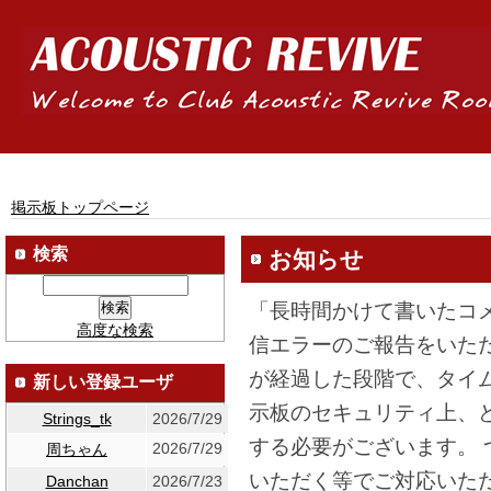
掲示板トップページ
検索
お知らせ
「長時間かけて書いたコ
高度な検索
信エラーのご報告をいた
が経過した段階で、タイ
新しい登録ユーザ
示板のセキュリティ上、
Strings_tk
2026/7/29
する必要がございます。
2026/7/29
周ちゃん
いただく等でご対応いた
Danchan
2026/7/23