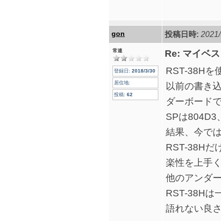
gon
投稿日時:
2021/
常連
Re: マイ
RST-38
登録日:
2018/3/30
居住地:
以前の書き込
投稿:
62
ダーボード
SPは804
結果、今で
RST-38H
楽性を上手
他のアンダ
RST-38
語れない良