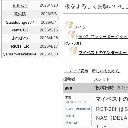
2026/7/23
板をよろしくお願いいた
まるぶた
2026/7/3
蒐集院
Suitelounge777
2026/6/4
メイン
kenta912
2026/5/15
[04-02. アンダーボード
2026/4/28
あつあつ
RST-38H
RICHTER
2026/4/17
マイベストのアンダーボー
yamamurakeisuke
2026/3/30
スレッド表示
|
新しいものから
投稿者
スレッド
gon
投稿日時:
2019/
常連
マイベストの
RST-38
登録日:
2018/3/30
居住地:
NAS（DE
投稿:
62
した。