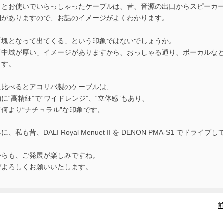
もとお使いでいらっしゃったケーブルは、昔、音源の出口からスピーカ
期がありますので、お話のイメージがよくわかります。
「塊となって出てくる」という印象ではないでしょうか。
「中域が厚い」イメージがありますから、おっしゃる通り、ボーカルな
ます。
に比べるとアコリバ製のケーブルは、
に“高精細”で“ワイドレンジ”、“立体感”もあり、
て何より“ナチュラル”な印象です。
に、私も昔、DALI Royal Menuet II を DENON PMA-S1 でド
からも、ご発展が楽しみですね。
ぞよろしくお願いいたします。