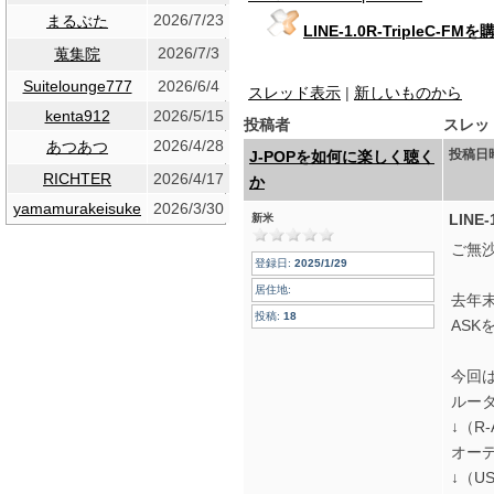
2026/7/23
まるぶた
LINE-1.0R-TripleC-
2026/7/3
蒐集院
Suitelounge777
2026/6/4
スレッド表示
|
新しいものから
kenta912
2026/5/15
投稿者
スレッ
2026/4/28
あつあつ
投稿日
J-POPを如何に楽しく聴く
RICHTER
2026/4/17
か
yamamurakeisuke
2026/3/30
LINE
新米
ご無沙
登録日:
2025/1/29
居住地:
去年末
投稿:
18
AS
今回は
ルー
↓（R-
オーデ
↓（USB