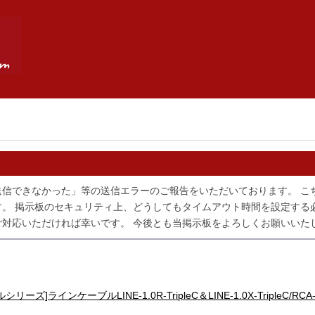
送信できなかった」等の送信エラーのご報告をいただいております。 こ
。 掲示板のセキュリティ上、どうしてもタイムアウト時間を設定する
対応いただければ幸いです。 今後とも当掲示板をよろしくお願いいた
ーズ]ラインケーブルLINE-1.0R-TripleC＆LINE-1.0X-TripleC/RCA-1.