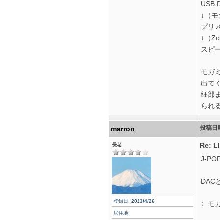
USB D
↓（
プリメ
↓（Z
スピーカ
モガミ
出て
細部
られ
投稿日
marron
Re: 
長老
J-P
DA
登録日:
2023/4/26
〉モ
居住地: