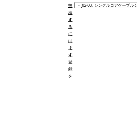
投
稿
す
る
に
は
ま
ず
登
録
を