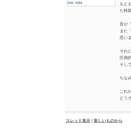
投稿:
1554
もと
た時
音が
また
思い
それ
圧倒的
そし
ちなみ
これ
どう
スレッド表示
|
新しいものから