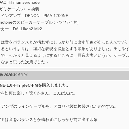
AC:Hifiman serenade
モガミケーブル）←換装
インアンプ：DENON PMA-1700NE
onotoneのスピーカーケーブル：バイワイヤ）
ー：DALI Ikon2 Mk2
は音をバランスとか構わずにしっかり前に出す印象があったんですが、LINE-1
くるというよりは、繊細な表現を得意とする印象がありました。出しや
までしっかりと見えるようにするところに、原音忠実というか、ケーブ
るなぁと思った次第でした～
時:
2026/3/14 3:04
LINE-1.0R-TripleC-FMを購入しました。
OPを如何に楽しく聴くかさん、こんばんは。
Cとアンプのラインケーブルを、アコリバ製に換装されたのですね。
ガミは音をバランスとか構わずにしっかり前に出す印象