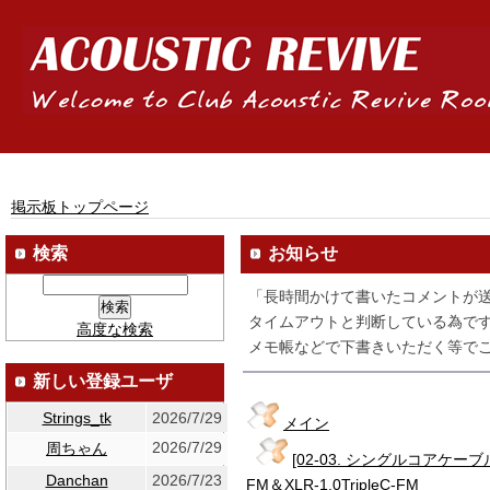
掲示板トップページ
検索
お知らせ
「長時間かけて書いたコメントが
タイムアウトと判断している為です
高度な検索
メモ帳などで下書きいただく等でご
新しい登録ユーザ
Strings_tk
2026/7/29
メイン
2026/7/29
周ちゃん
[02-03. シングルコアケーブルシリ
Danchan
2026/7/23
FM＆XLR-1.0TripleC-FM