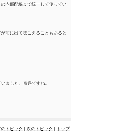
ーの内部配線まで統一して使ってい
どが前に出て聴こえることもあると
ライブしていました。奇遇ですね。
前のトピック
|
次のトピック
|
トップ