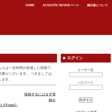
HOME
ACOUSTIC REVIVEページ
掲示板について
ログイン
ちらは一定時間が経過した段階で、
ユーザー名:
必要がございます。 つきましては、
します。
パスワード:
投稿するにはまず登
録を
0TripleC-