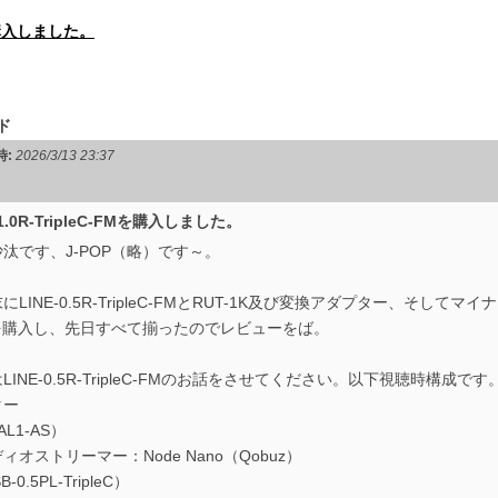
FMを購入しました。
ド
時:
2026/3/13 23:37
-1.0R-TripleC-FMを購入しました。
汰です、J-POP（略）です～。
にLINE-0.5R-TripleC-FMとRUT-1K及び変換アダプター、そしてマ
Kを購入し、先日すべて揃ったのでレビューをば。
LINE-0.5R-TripleC-FMのお話をさせてください。以下視聴時構成です
ター
AL1-AS）
ィオストリーマー：Node Nano（Qobuz）
-0.5PL-TripleC）