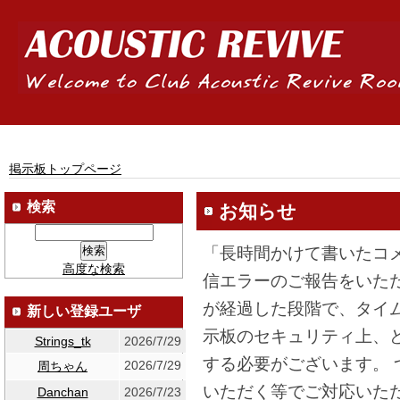
掲示板トップページ
検索
お知らせ
「長時間かけて書いたコ
高度な検索
信エラーのご報告をいた
が経過した段階で、タイ
新しい登録ユーザ
示板のセキュリティ上、
Strings_tk
2026/7/29
する必要がございます。
2026/7/29
周ちゃん
いただく等でご対応いた
Danchan
2026/7/23