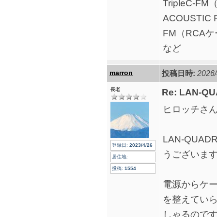
TripleC-
ACOUSTIC RE
FM（RCA
など
marron
投稿日時:
2026/
長老
Re: LAN-QU
ヒロッチさ
LAN-QUAD
登録日:
2023/4/26
うございま
居住地:
投稿:
1554
電源からケ
を整えてい
しゃるのです