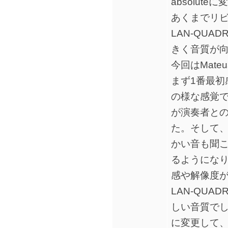
absolut
あくまでリビ
LAN-QUAD
きく音質が
今回はMate
まず1番最初
の様な感覚
が演奏者と
た。そして
かい音も聞
るようにな
感や解像度
LAN-QUAD
しい音質でしたが
に変更して