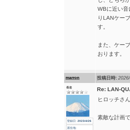
WBに近い
りLANケー
す。
また、ケー
おります。
marron
投稿日時:
2026/
長老
Re: LAN-QU
ヒロッチさ
素敵な計画
登録日:
2023/4/26
居住地: