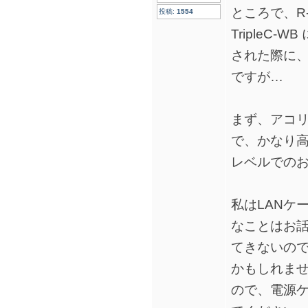
ところで、R-A
投稿:
1554
TripleC-W
された際に
ですが…
まず、アコ
で、かなり
レベルでの
私はLANケ
なことはお
てきないの
かもしれま
ので、電源