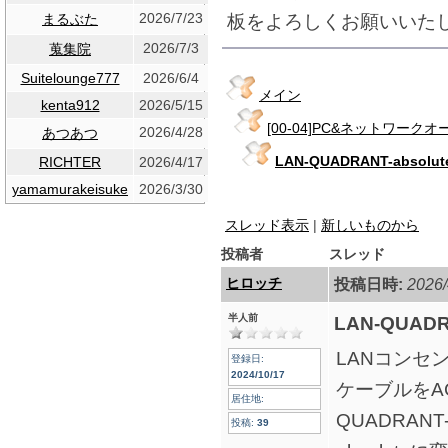
2026/7/23
板をよろしくお願いいた
まるぶた
2026/7/3
蒐集院
Suitelounge777
2026/6/4
メイン
kenta912
2026/5/15
[00-04]PC&ネットワーク
2026/4/28
あつあつ
LAN-QUADRANT-absolut
RICHTER
2026/4/17
yamamurakeisuke
2026/3/30
スレッド表示
|
新しいものから
投稿者
スレッド
ヒロッチ
投稿日時:
2026/
半人前
LAN-QUADR
LANコンセント
登録日:
2024/10/17
ケーブルをACO
居住地:
QUADRANT-
投稿:
39