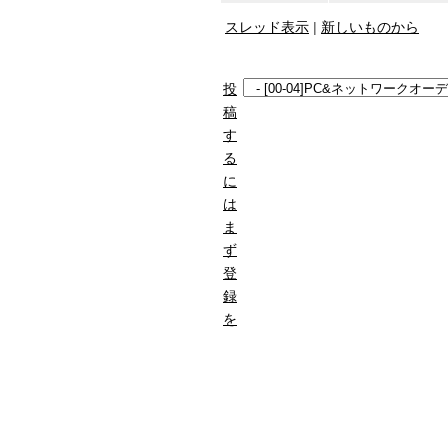
スレッド表示
|
新しいものから
投
稿
す
る
に
は
ま
ず
登
録
を