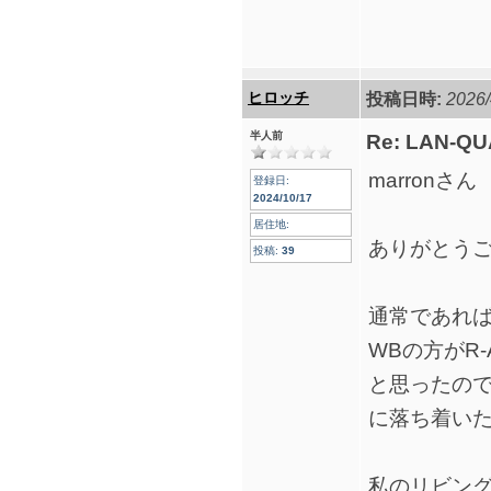
ヒロッチ
投稿日時:
2026/
半人前
Re: LAN-QU
marronさん
登録日:
2024/10/17
居住地:
ありがとう
投稿:
39
通常であれば上位
WBの方がR
と思ったので
に落ち着い
私のリビン