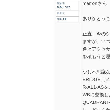
marronさん
登録日:
2024/10/17
居住地:
ありがとう
投稿:
39
正直、今の
ますが、い
色々アクセ
を積もうと
少し不思議な
BRIDGE
R-AL1-ASを
WBに交換し
QUADRAN
じ、どちらかとい