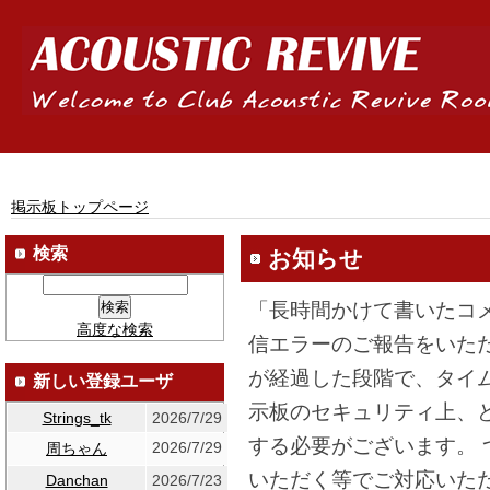
掲示板トップページ
検索
お知らせ
「長時間かけて書いたコ
高度な検索
信エラーのご報告をいた
が経過した段階で、タイ
新しい登録ユーザ
示板のセキュリティ上、
Strings_tk
2026/7/29
する必要がございます。
2026/7/29
周ちゃん
いただく等でご対応いた
Danchan
2026/7/23