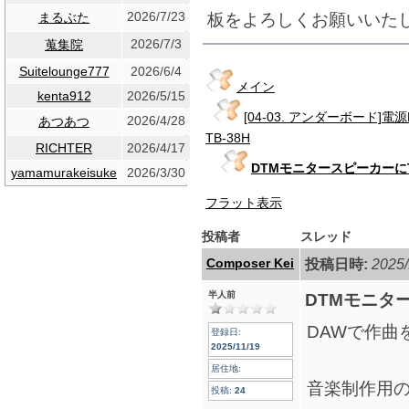
2026/7/23
板をよろしくお願いいた
まるぶた
2026/7/3
蒐集院
Suitelounge777
2026/6/4
メイン
kenta912
2026/5/15
[04-03. アンダーボード
2026/4/28
あつあつ
TB-38H
RICHTER
2026/4/17
DTMモニタースピーカーにT
yamamurakeisuke
2026/3/30
フラット表示
投稿者
スレッド
Composer Kei
投稿日時:
2025/
半人前
DTMモニター
DAWで作曲
登録日:
2025/11/19
居住地:
音楽制作用
投稿:
24