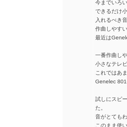
今までいろ
できるだけ
入れるべき
作曲しやす
最近はGene
一番作曲し
小さなテレ
これではあ
Genelec 
試しにスピー
た。
音がとても
このまま使