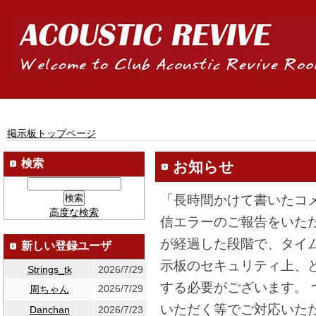
掲示板トップページ
検索
お知らせ
「長時間かけて書いたコ
高度な検索
信エラーのご報告をいた
が経過した段階で、タイ
新しい登録ユーザ
示板のセキュリティ上、
Strings_tk
2026/7/29
する必要がございます。
2026/7/29
周ちゃん
いただく等でご対応いた
Danchan
2026/7/23