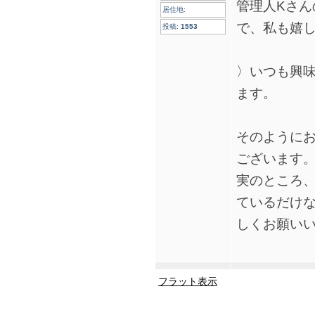
管理人Kさ
居住地:
で、私も嬉
投稿:
1553
〉いつも興
ます。
そのように
ございます
実のところ
ているだけ
しくお願い
フラット表示