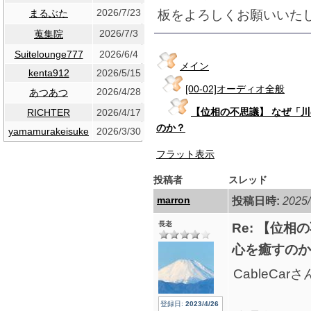
2026/7/23
板をよろしくお願いいた
まるぶた
2026/7/3
蒐集院
Suitelounge777
2026/6/4
メイン
kenta912
2026/5/15
[00-02]オーディオ全般
2026/4/28
あつあつ
【位相の不思議】 なぜ「
RICHTER
2026/4/17
のか？
yamamurakeisuke
2026/3/30
フラット表示
投稿者
スレッド
marron
投稿日時:
2025/
長老
Re: 【位
心を癒すのか
CableCa
登録日:
2023/4/26