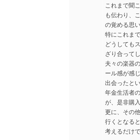
これまで聞
も伝わり、
の覚める思
特にこれま
どうしても
ざり合って
夫々の楽器
ール感が感
出会ったと
年金生活者
が、是非購
更に、その
行くとなる
考えるだけ