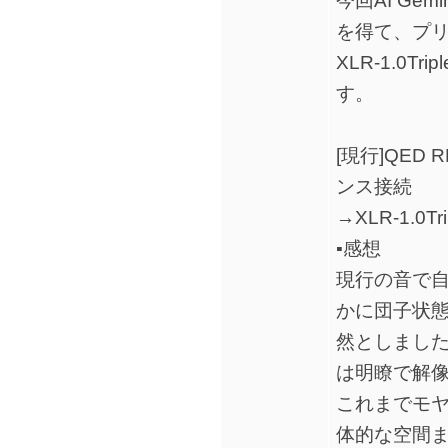
今回AI Ge
を得て、プ
XLR-1.0T
す。
[現行]QED 
ンス接続
→XLR-1.0
▪️感想
現行の音で
かに団子状
然としまし
は明瞭で解
これまでモ
体的な空間