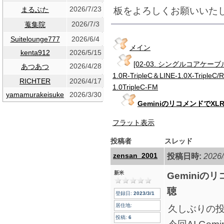
2026/7/23
板をよろしくお願いいた
まるぶた
2026/7/3
蒐集院
Suitelounge777
2026/6/4
メイン
kenta912
2026/5/15
[02-03. シングルコアケー
2026/4/28
あつあつ
1.0R-TripleC＆LINE-1.0X-TripleC
RICHTER
2026/4/17
1.0TripleC-FM
yamamurakeisuke
2026/3/30
GeminiのリコメンドでXLR-1
フラット表示
投稿者
スレッド
zensan_2001
投稿日時:
2026/
新米
Geminiのリ
聴
登録日:
2023/3/1
居住地:
久しぶりの
投稿:
6