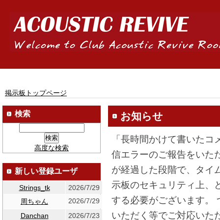
掲示板トップページ
検索
お知らせ
「長時間かけて書いたコ
高度な検索
信エラーのご報告をいた
が経過した段階で、タイ
新しい登録ユーザ
示板のセキュリティ上、
Strings_tk
2026/7/29
する必要がございます。
2026/7/29
周ちゃん
いただく等でご対応いた
Danchan
2026/7/23