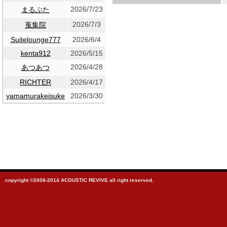
2026/7/23
まるぶた
2026/7/3
蒐集院
Suitelounge777
2026/6/4
kenta912
2026/5/15
2026/4/28
あつあつ
RICHTER
2026/4/17
yamamurakeisuke
2026/3/30
copyright ©2008-2014 ACOUSTIC REVIVE all right reserved.