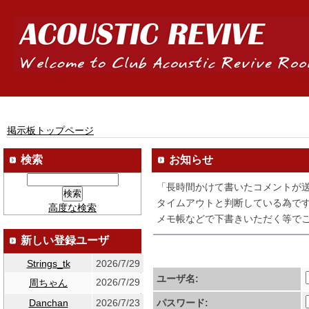
掲示板トップページ
検索
お知らせ
「長時間かけて書いたコメントが
タイムアウトと判断している為です
高度な検索
メモ帳などで下書きいただく等でご
新しい登録ユーザ
Strings_tk
2026/7/29
ユーザ名:
2026/7/29
周ちゃん
Danchan
2026/7/23
パスワード: