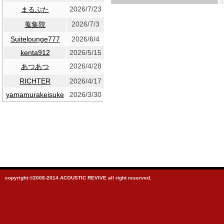
2026/7/23
まるぶた
2026/7/3
蒐集院
Suitelounge777
2026/6/4
kenta912
2026/5/15
2026/4/28
あつあつ
RICHTER
2026/4/17
yamamurakeisuke
2026/3/30
copyright ©2008-2014 ACOUSTIC REVIVE all right reserved.