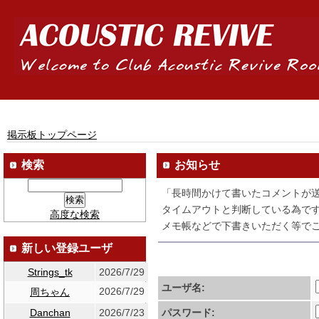
掲示板トップページ
検索
お知らせ
「長時間かけて書いたコメントが
タイムアウトと判断している為です
高度な検索
メモ帳などで下書きいただく等でご
新しい登録ユーザ
Strings_tk
2026/7/29
ユーザ名:
2026/7/29
周ちゃん
Danchan
2026/7/23
パスワード: