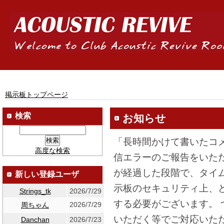
掲示板トップページ
検索
お知らせ
「長時間かけて書いたコ
高度な検索
信エラーのご報告をいた
が経過した段階で、タイ
新しい登録ユーザ
示板のセキュリティ上、
Strings_tk
2026/7/29
する必要がございます。
2026/7/29
周ちゃん
いただく等でご対応いた
Danchan
2026/7/23