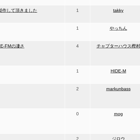
製作して頂きました
1
takky
1
やっちん
LE-FMの凄さ
4
チャプターハウス樫
1
HIDE-M
2
markunbass
0
mog
2
ジロウ