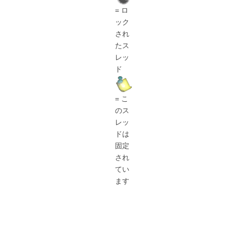
= ロ
ック
され
たス
レッ
ド
= こ
のス
レッ
ドは
固定
され
てい
ます