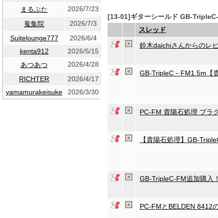
2026/7/23
まるぶた
[13-01]ギターシールド GB-Trip
2026/7/3
蒐集院
スレッド
Suitelounge777
2026/6/4
鈴木daichiさんからの
kenta912
2026/5/15
2026/4/28
あつあつ
GB-TripleC－FM1.5
RICHTER
2026/4/17
yamamurakeisuke
2026/3/30
PC-FM 貴陽石処理 プ
【貴陽石処理】GB-TripleC
GB-TripleC-FM追加購入
PC-FMとBELDEN 841