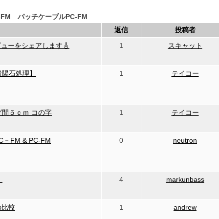
leC-FM パッチケーブルPC-FM
返信
投稿者
レビューをシェアします🎸
1
スキャット
m【貴陽石処理】
1
テイコー
ラグ間５ｃｍ コの字
1
テイコー
－FM & PC-FM
0
neutron
！
4
markunbass
2の比較
1
andrew