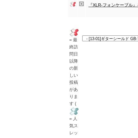
『XLR-フォンケーブル
= 最
終訪
問日
以降
の新
しい
投稿
があ
りま
す (
= 人
気ス
レッ