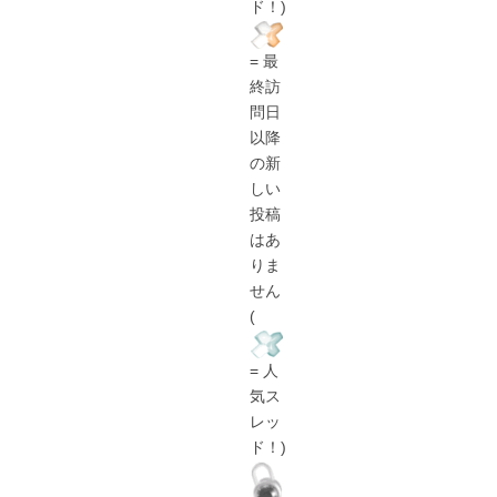
ド！)
= 最
終訪
問日
以降
の新
しい
投稿
はあ
りま
せん
(
= 人
気ス
レッ
ド！)