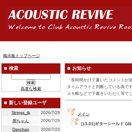
掲示板トップページ
検索
お知らせ
「長時間かけて書いたコメントが
タイムアウトと判断している為です
高度な検索
メモ帳などで下書きいただく等でご
新しい登録ユーザ
Strings_tk
2026/7/29
メイン
2026/7/29
周ちゃん
[13-01]ギターシールド GB
Danchan
2026/7/23