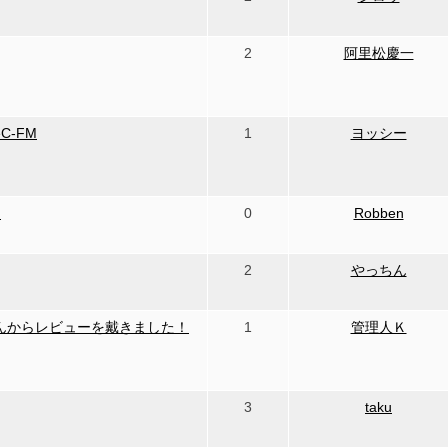
2
阿里松慶一
C-FM
1
ヨッシー
M
0
Robben
2
やっちん
んからレビューを戴きました！
1
管理人Ｋ
3
taku