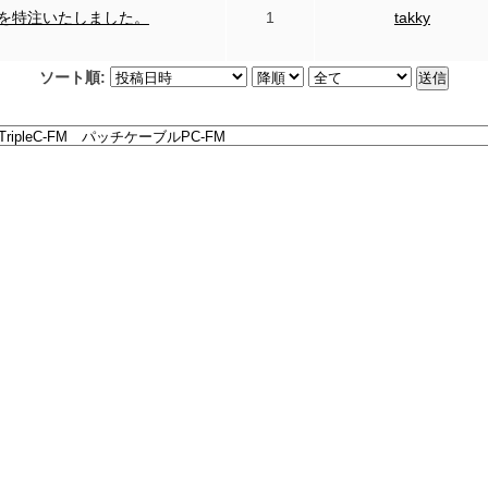
』を特注いたしました。
1
takky
ソート順: