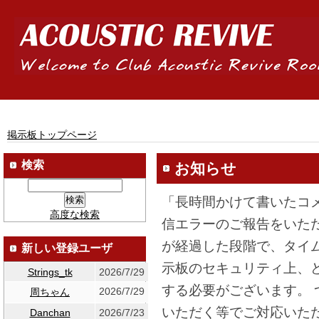
掲示板トップページ
検索
お知らせ
「長時間かけて書いたコ
高度な検索
信エラーのご報告をいた
が経過した段階で、タイ
新しい登録ユーザ
示板のセキュリティ上、
Strings_tk
2026/7/29
する必要がございます。
2026/7/29
周ちゃん
いただく等でご対応いた
Danchan
2026/7/23