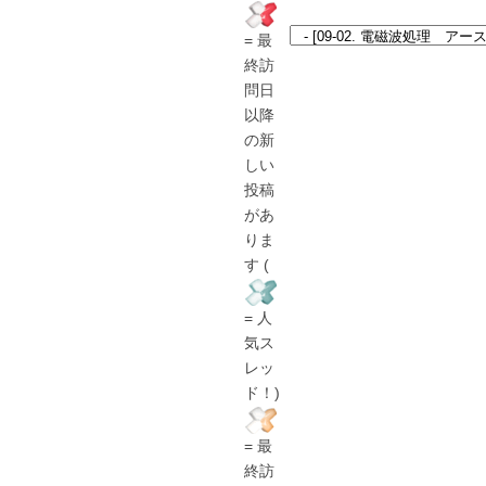
= 最
終訪
問日
以降
の新
しい
投稿
があ
りま
す (
= 人
気ス
レッ
ド！)
= 最
終訪