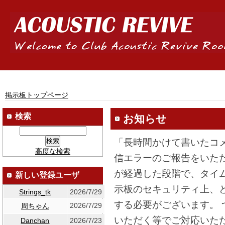
掲示板トップページ
検索
お知らせ
「長時間かけて書いたコ
高度な検索
信エラーのご報告をいた
が経過した段階で、タイ
新しい登録ユーザ
示板のセキュリティ上、
Strings_tk
2026/7/29
する必要がございます。
2026/7/29
周ちゃん
いただく等でご対応いた
Danchan
2026/7/23