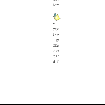
レッ
ド
= こ
のス
レッ
ドは
固定
され
てい
ます