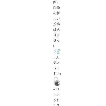
問日
以降
の新
しい
投稿
はあ
りま
せん
(
= 人
気ス
レッ
ド！)
= ロ
ック
され
たス