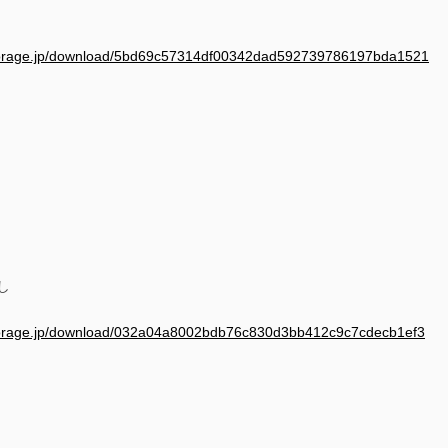
estorage.jp/download/5bd69c57314df00342dad592739786197bda1521
し
estorage.jp/download/032a04a8002bdb76c830d3bb412c9c7cdecb1ef3