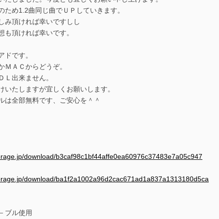
のため1.2曲同じ曲でＵＰしていきます。
しみ頂ければ幸いですしし
想も頂ければ幸いです。
アドです。
かＭＡＣからどうぞ。
ＤＬ出来ません。
けいたしますが宜しくお願いします。
ルは全部無料です、ご安心を＾＾
estorage.jp/download/b3caf98c1bf44affe0ea60976c37483e7a05c947
estorage.jp/download/ba1f2a1002a96d2cac671ad1a837a1313180d5ca
－ブル使用