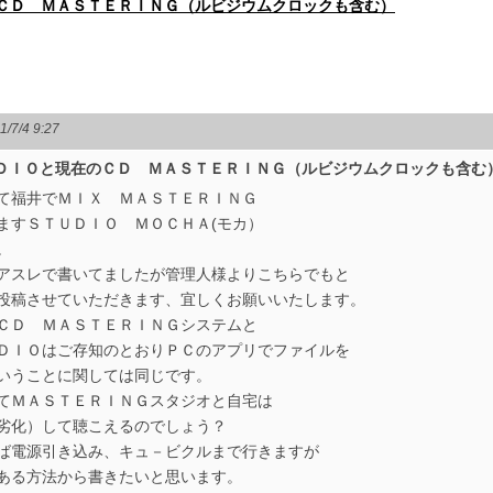
ＣＤ ＭＡＳＴＥＲＩＮＧ（ルビジウムクロックも含む）
1/7/4 9:27
ＤＩＯと現在のＣＤ ＭＡＳＴＥＲＩＮＧ（ルビジウムクロックも含む
て福井でＭＩＸ ＭＡＳＴＥＲＩＮＧ
ますＳＴＵＤＩＯ ＭＯＣＨＡ(モカ）
。
アスレで書いてましたが管理人様よりこちらでもと
き投稿させていただきます、宜しくお願いいたします。
ＣＤ ＭＡＳＴＥＲＩＮＧシステムと
ＤＩＯはご存知のとおりＰＣのアプリでファイルを
いうことに関しては同じです。
てＭＡＳＴＥＲＩＮＧスタジオと自宅は
劣化）して聴こえるのでしょう？
ば電源引き込み、キュ－ビクルまで行きますが
効果のある方法から書きたいと思いま