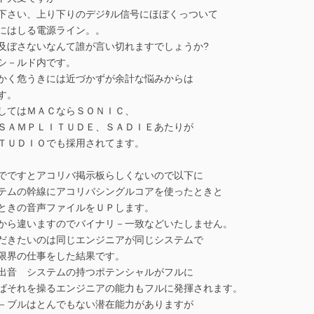
下さい、上り下りのデジﾀル信号にほぼくっついて
にはしる電源ライン。。
及ぼさないなんて誰が言い切れますでしょうか?
シ－ルド内です。
かく危うきには近づかずが余計な悩みからは
す。
してはＭＡＣならＳＯＮＩＣ、
ＳＡＭＰＬＩＴＵＤＥ、ＳＡＤＩＥあたりが
ＴＵＤＩＯでも採用されてます。
でですとアコリバ掲示板らしくないので以下に
テムの幹線にアコリバシングルコアを使ったときと
ときの音声ファイルをＵＰします。
から違いますのでバイナリ－一致などいたしません。
だきたいのは同じエンジニアが同じシステムで
限界の仕事をした結果です。
出音 システムの持つポテンシャルがフルに
ばそれを操るエンジニアの能力もフルに発揮されます。
－ブルはとんでもない潜在能力がありますが