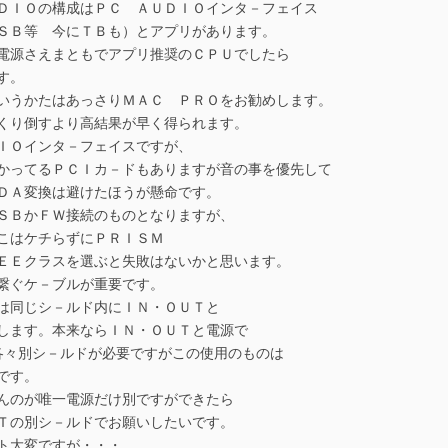
ＤＩＯの構成はＰＣ ＡＵＤＩＯインタ－フェイス
ＳＢ等 今にＴＢも）とアプリがあります。
電源さえまともでアプリ推奨のＣＰＵでしたら
す。
いうかたはあっさりＭＡＣ ＰＲＯをお勧めします。
くり倒すより高結果が早く得られます。
ＩＯインタ－フェイスですが、
かってるＰＣＩカ－ドもありますが音の事を優先して
ＤＡ変換は避けたほうが懸命です。
ＳＢかＦＷ接続のものとなりますが、
こはケチらずにＰＲＩＳＭ
ＥＥクラスを選ぶと失敗はないかと思います。
繋ぐケ－ブルが重要です。
は同じシ－ルド内にＩＮ・ＯＵＴと
します。本来ならＩＮ・ＯＵＴと電源で
各々別シ－ルドが必要ですがこの使用のものは
です。
んのが唯一電源だけ別ですができたら
Ｔの別シ－ルドでお願いしたいです。
ト大変ですが・・・