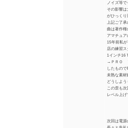
ノイズ等で
その影響は
がひっくり
上記ご了承
曲は著作権
アマチュア
15年前私
店の練習ス
1インチ1
→ＰＲＯ 
したもので
未熟な素材
どうしよう
この歪も次
レベル上げ
次回は電源
長々と失礼