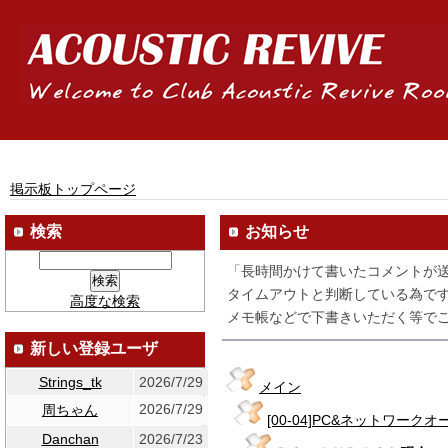
掲示板トップページ
検索
お知らせ
「長時間かけて書いたコメントが
タイムアウトと判断している為です
高度な検索
メモ帳などで下書きいただく等でご
新しい登録ユーザ
Strings_tk
2026/7/29
メイン
2026/7/29
周ちゃん
[00-04]PC&ネットワーク
Danchan
2026/7/23