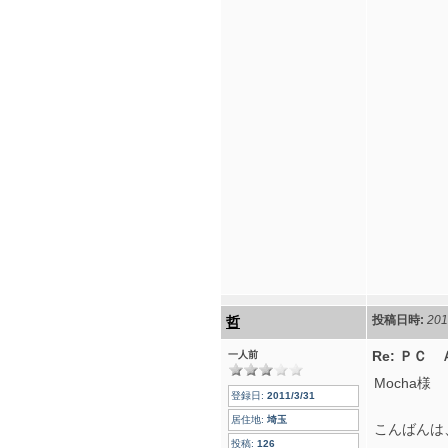
投稿日時:
201
哲
Re: Ｐ
一人前
Mocha様
登録日:
2011/3/31
居住地:
埼玉
こんばんは
投稿:
126