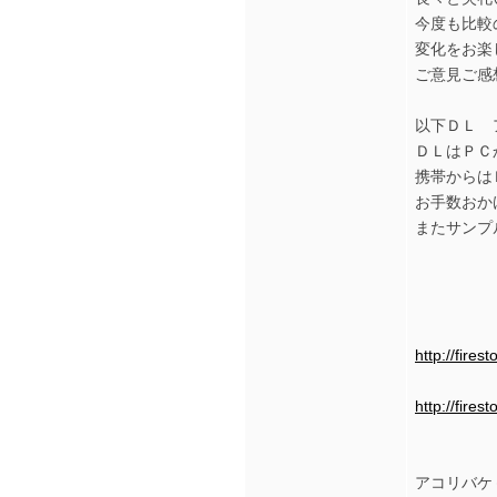
今度も比較
変化をお楽
ご意見ご感
以下ＤＬ 
ＤＬはＰＣ
携帯からは
お手数おか
またサンプ
http://fir
http://fir
アコリバケ