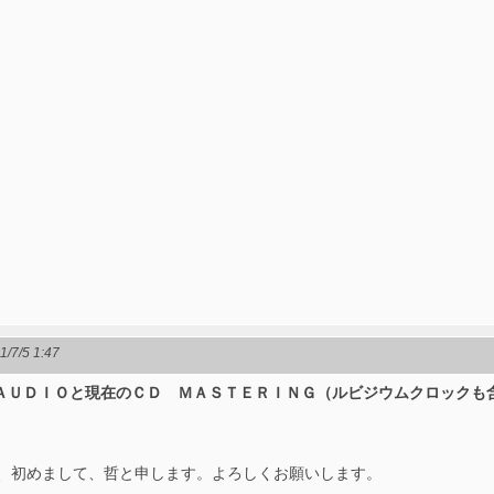
1/7/5 1:47
Ｃ ＡＵＤＩＯと現在のＣＤ ＭＡＳＴＥＲＩＮＧ（ルビジウムクロックも
、初めまして、哲と申します。よろしくお願いします。