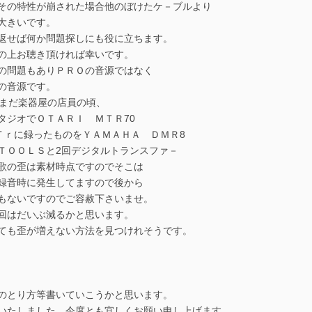
その特性が崩された場合他のぼけたケ－ブルより
大きいです。
返せば何か問題探しにも役に立ちます。
の上お聴き頂ければ幸いです。
の問題もありＰＲＯの音源ではなく
の音源です。
がまだ楽器屋の店員の頃、
タジオでＯＴＡＲＩ ＭＴＲ70
6Ｔｒに録ったものをＹＡＭＡＨＡ ＤＭＲ8
ＴＯＯＬＳと2回デジタルトランスファ－
歌の歪は素材時点ですのでそこは
録音時に発生してますので後から
もないですのでご容赦下さいませ。
回はだいぶ減るかと思います。
ても歪が増えない方法を見つけれそうです。
のとり方等書いていこうかと思います。
いたしました。今度とも宜しくお願い申し上げます。