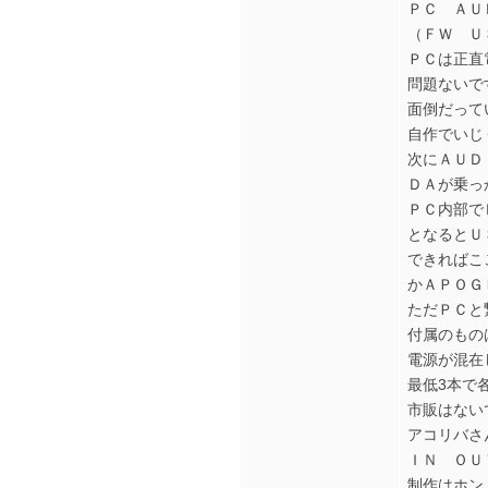
ＰＣ ＡＵ
（ＦＷ Ｕ
ＰＣは正直
問題ないで
面倒だって
自作でいじ
次にＡＵＤ
ＤＡが乗っ
ＰＣ内部で
となるとＵ
できればこ
かＡＰＯＧ
ただＰＣと
付属のもの
電源が混在
最低3本で
市販はない
アコリバさ
ＩＮ ＯＵ
制作はホン