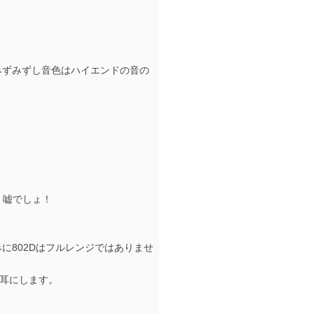
みずみずし音色はハイエンドの音の
る。嘘でしょ！
に802Dはフルレンジではありませ
く耳にします。