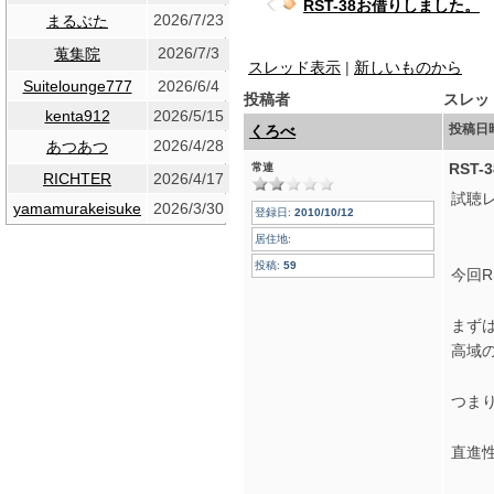
RST-38お借りしました。
2026/7/23
まるぶた
2026/7/3
蒐集院
スレッド表示
|
新しいものから
Suitelounge777
2026/6/4
投稿者
スレッ
kenta912
2026/5/15
投稿日
くろべ
2026/4/28
あつあつ
RST
常連
RICHTER
2026/4/17
試聴
yamamurakeisuke
2026/3/30
登録日:
2010/10/12
居住地:
投稿:
59
今回R
まず
高域
つま
直進