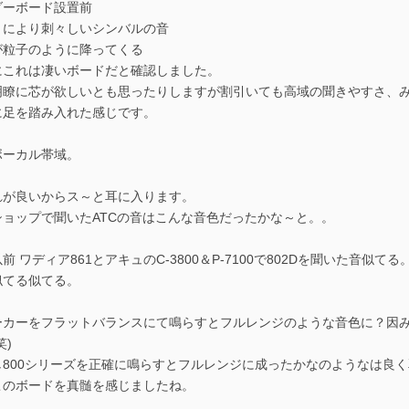
ダーボード設置前
トにより刺々しいシンバルの音
が粒子のように降ってくる
にこれは凄いボードだと確認しました。
明瞭に芯が欲しいとも思ったりしますが割引いても高域の聞きやすさ、
に足を踏み入れた感じです。
ボーカル帯域。
れが良いからス～と耳に入ります。
ショップで聞いたATCの音はこんな音色だったかな～と。。
前 ワディア861とアキュのC-3800＆P-7100で802Dを聞いた音似て
似てる似てる。
ーカーをフラットバランスにて鳴らすとフルレンジのような音色に？因み
笑)
し800シリーズを正確に鳴らすとフルレンジに成ったかなのようなは良
このボードを真髄を感じましたね。