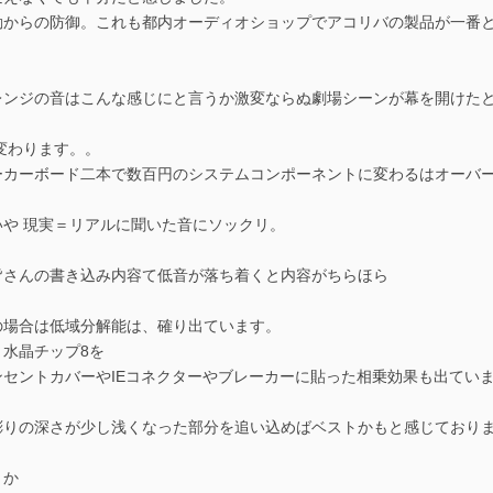
動からの防御。これも都内オーディオショップでアコリバの製品が一番
レンジの音はこんな感じにと言うか激変ならぬ劇場シーンが幕を開けた
変わります。。
ーカーボード二本で数百円のシステムコンポーネントに変わるはオーバ
いや 現実＝リアルに聞いた音にソックリ。
皆さんの書き込み内容て低音が落ち着くと内容がちらほら
の場合は低域分解能は、確り出ています。
く水晶チップ8を
ンセントカバーやIEコネクターやブレーカーに貼った相乗効果も出てい
彫りの深さが少し浅くなった部分を追い込めばベストかもと感じており
うか