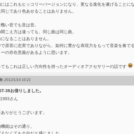
的にはこれもヒッコリーバージョンになり、更なる進化を遂げることに
は同じであり色あせることはありません。
な醜い音でも音は音。
の聞こえ方は違っても、同じ曲は同じ曲。
曲になることはありません。
中で原音に忠実でありながら、如何に豊かな表現力をもって音楽を奏で
リーの存在意義があるように思います。
ってもこれは正しい方向性を持ったオーディオアクセサリーの話です
時:
2012/1/14 10:21
 RST-38お借りしました。
a1993さん
事ありがとうございます。
的機能はその通り。
変えなくても十分だと感じました。