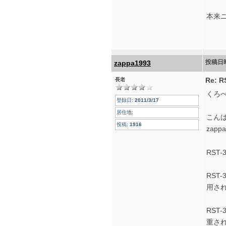
本来
投稿日
zappa1993
Re:
長老
くろ
登録日:
2011/3/17
居住地:
こん
投稿:
1916
zapp
RST
RS
用さ
RS
重さ