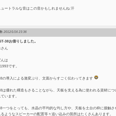
ニュートラルな音はこの音かもしれませんね 汗
時:
2012/1/16 23:36
 RST-38お借りしました。
べさん
ばんは
a1993です。
-38の導入による激変ぶり、文面からすごく伝わってきます
T-38は優れた構造もさることながら、天板を支える為に使われる資材に
れています。
T-38一つをとっても、水晶の平均的な均し方や、天板を土台の枠に接触
れるようなスピーカーの配置等々追い込みの箇所はたくさんあります。