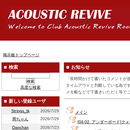
掲示板トップページ
検索
お知らせ
「長時間かけて書いたコメントが
タイムアウトと判断している為です
高度な検索
メモ帳などで下書きいただく等でご
新しい登録ユーザ
Strings_tk
2026/7/29
メイン
2026/7/29
周ちゃん
[04-02. アンダーボード]
Danchan
2026/7/23