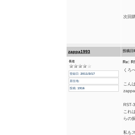
次回
投稿日
zappa1993
Re:
長老
くろ
登録日:
2011/3/17
居住地:
こん
投稿:
1916
zapp
RST
これ
らの
私も