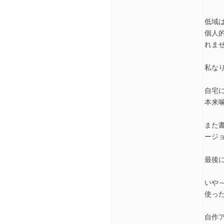
低域
個人
れま
私な
自宅に
本来
また
ージ
最後
いや～
使っ
自作