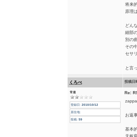
将来
原理
どん
細部
別の
その
セサ
と言
投稿日
くろべ
Re:
常連
zapp
登録日:
2010/10/12
居住地:
お返
投稿:
59
基本
天板