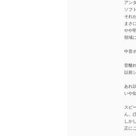
アン
ソフ
それ
まさ
やや
領域
中音
音離
以前
あれ以
いや
スピ
ん。(
しか
正に