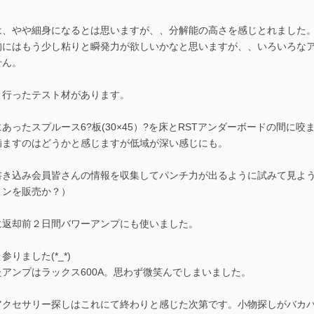
は、やや細身になるとは思いますが、、分解能の高さを感じとれました
的にはもう少し粘りと瞬発力が欲しいかなと思いますが、、いろいろな
せん。
り行ったテスト材があります。
あったスプルース6?板(30×45）?を床とRSTアンダーボードの間に
噛ますのはどうかと感じますが低域が深い感じにも。
書き込み会員皆さんの情報を収集してパンチ力が出るように試みて見よう
ョンを販売か？）
に返却前２日間バワーアンプにも使いました。
参りました(*_*)
たアンプはラックス600A。思わず微笑んでしまいました。
アクセサリー探しはこれにて終わりと感じた次第です。小物探しがバカ