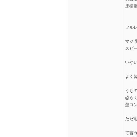
床振
フル
マジ 
スピ
いや
よく
うち
恐ら
壁コ
ただ
て言