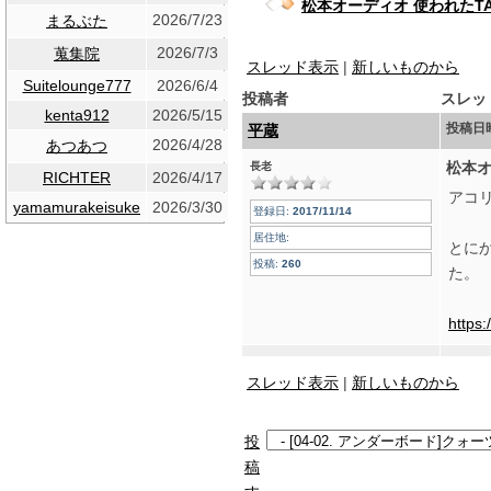
松本オーディオ 使われたT
2026/7/23
まるぶた
2026/7/3
蒐集院
スレッド表示
|
新しいものから
Suitelounge777
2026/6/4
投稿者
スレッ
kenta912
2026/5/15
投稿日
平蔵
2026/4/28
あつあつ
松本オ
長老
RICHTER
2026/4/17
アコ
yamamurakeisuke
2026/3/30
登録日:
2017/11/14
居住地:
とに
投稿:
260
た。
https:
スレッド表示
|
新しいものから
投
稿