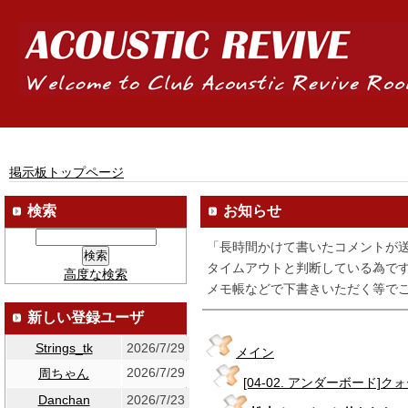
掲示板トップページ
検索
お知らせ
「長時間かけて書いたコメントが
タイムアウトと判断している為です
高度な検索
メモ帳などで下書きいただく等でご
新しい登録ユーザ
Strings_tk
2026/7/29
メイン
2026/7/29
周ちゃん
[04-02. アンダーボード]
Danchan
2026/7/23