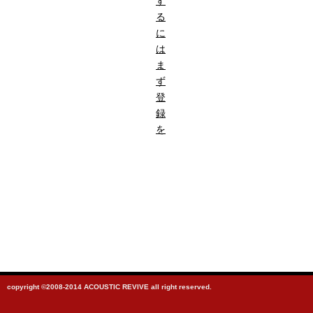
す
る
に
は
ま
ず
登
録
を
copyright ©2008-2014 ACOUSTIC REVIVE all right reserved.