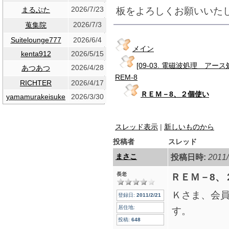
2026/7/23
板をよろしくお願いいた
まるぶた
2026/7/3
蒐集院
Suitelounge777
2026/6/4
メイン
kenta912
2026/5/15
[09-03. 電磁波処理 アー
2026/4/28
あつあつ
REM-8
RICHTER
2026/4/17
ＲＥＭ－8、２個使い
yamamurakeisuke
2026/3/30
スレッド表示
|
新しいものから
投稿者
スレッド
まさこ
投稿日時:
2011/
長老
ＲＥＭ－8、
Ｋさま、会
登録日:
2011/2/21
居住地:
す。
投稿:
648