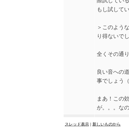
際試してい
もし試して
＞このよう
り得ないで
全くその通
良い音への
事でしょう
まあ！この
が。。。な
スレッド表示
|
新しいものから