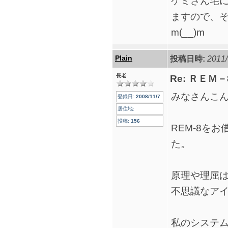
ケミさん宅
ますので、
m(__)m
Plain
投稿日時:
2011/
長老
Re: ＲＥＭ
みなさんこ
登録日:
2008/11/7
居住地:
投稿:
156
REM-8を
た。
原理や理屈
不思議なア
私のシステ