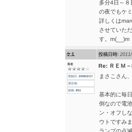
多分4日～８
の夜でもケ
詳しくはma
させていた
す。m(__)m
ケミ
投稿日時:
2011/
長老
Re: ＲＥＭ
まさこさん
登録日:
2008/2/17
居住地:
投稿:
851
基本的に毎
倒なので電
ン・オフし
ウトですみま
ランプの点