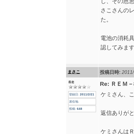
し、その恩
さこさんの
た。
電池の消耗
認してみま
まさこ
投稿日時:
2011/
長老
Re: ＲＥＭ
ケミさん、
登録日:
2011/2/21
居住地:
投稿:
648
返信ありが
ケミさんはＲ