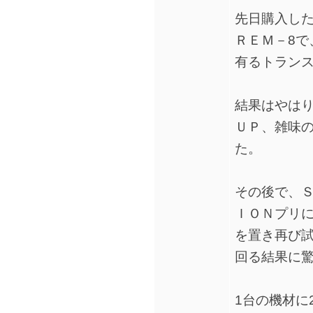
先日購入した
ＲＥＭ－8で
有るトランス
結果はやは
ＵＰ、雑味
た。
その後で、Ｓ
ＩＯＮプリに
を置き再び
回る結果に
1台の機材に