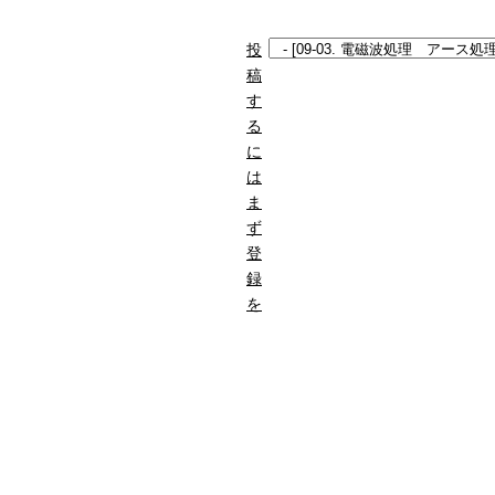
投
稿
す
る
に
は
ま
ず
登
録
を