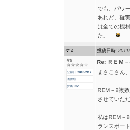
でも、パワ
あれど、確
は全ての機
た。
ケミ
投稿日時:
2011/
長老
Re: ＲＥＭ
まさこさん
登録日:
2008/2/17
居住地:
投稿:
851
REM－8複
させていた
私はREM－
ランスポート