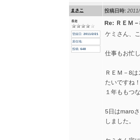
まさこ
投稿日時:
2011/
長老
Re: ＲＥＭ
ケミさん、
登録日:
2011/2/21
居住地:
投稿:
648
仕事もお忙
ＲＥＭ－8は
たいですね
１年ももつ
5日はmar
しました。