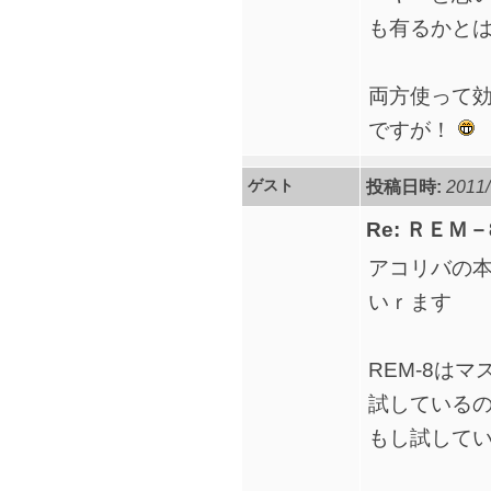
も有るかと
両方使って
ですが！
ゲスト
投稿日時:
2011/
Re: ＲＥＭ
アコリバの
いｒます
REM-8は
試している
もし試して