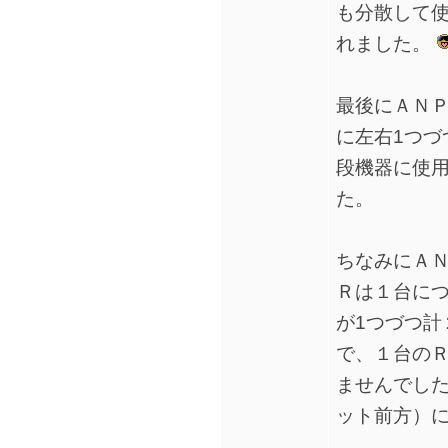
も分散して
れました。
最後にＡＮ
に左右1つづ
段機器に使
た。
ちなみにＡ
Ｒは１台に
が1つづつ計
で、１台のＲ
ませんでし
ット前方）に