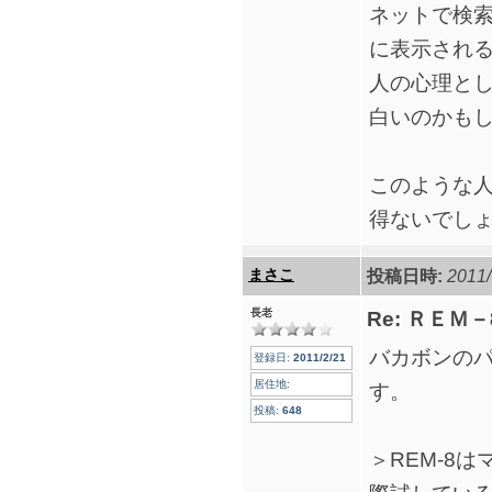
ネットで検
に表示され
人の心理と
白いのかも
このような
得ないでし
まさこ
投稿日時:
2011/
長老
Re: ＲＥＭ
バカボンの
登録日:
2011/2/21
居住地:
す。
投稿:
648
＞REM-8