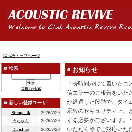
掲示板トップページ
検索
お知らせ
「長時間かけて書いたコ
高度な検索
信エラーのご報告をいた
が経過した段階で、タイ
新しい登録ユーザ
示板のセキュリティ上、
Strings_tk
2026/7/29
する必要がございます。
2026/7/29
周ちゃん
いただく等でご対応いた
Danchan
2026/7/23