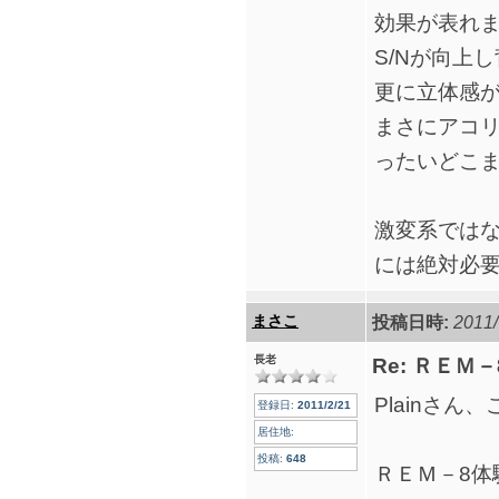
効果が表れ
S/Nが向上
更に立体感
まさにアコ
ったいどこま
激変系では
には絶対必
まさこ
投稿日時:
2011/
長老
Re: ＲＥＭ
Plainさ
登録日:
2011/2/21
居住地:
投稿:
648
ＲＥＭ－8