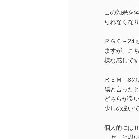
この効果を
られなくな
ＲＧＣ－24
ますが、こ
様な感じで
ＲＥＭ－8の
陽と言った
どちらが良
少しの違い
個人的にはＲ
ーヤーと思