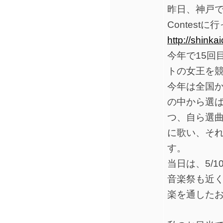
昨日、神戸で行わ
Contest
http://shinkai
今年で15回
トの女王を
今年は全国か
の中から選ば
つ、自ら選
に歌い、そ
す。
当日は、5/1
音楽祭も近
楽を通した