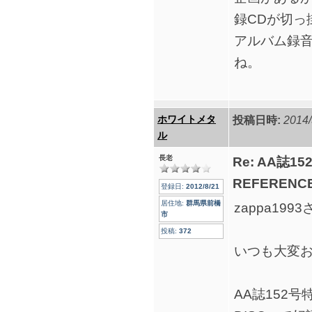
録CDが切っ
アルバム録
ね。
ホワイトメタ
投稿日時:
2014/
ル
長老
Re: AA誌
REFERENCE
登録日:
2012/8/21
居住地:
群馬県前橋
zappa19
市
投稿:
372
いつも大変
AA誌152号特