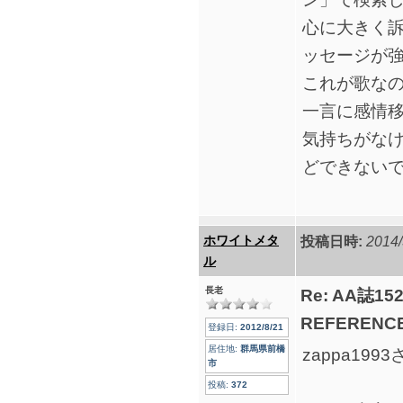
心に大きく
ッセージが
これが歌な
一言に感情
気持ちがな
どできない
ホワイトメタ
投稿日時:
2014/
ル
長老
Re: AA誌
REFERENCE
登録日:
2012/8/21
居住地:
群馬県前橋
zappa19
市
投稿:
372