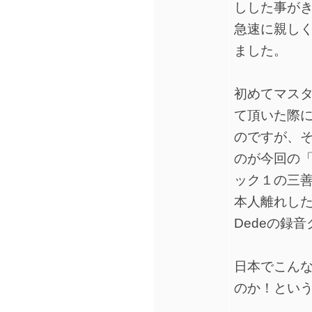
しした事が
急速に親し
ました。
初めてマス
て頂いた際
のですが、
のが今回の「J
ック１の三
本人離れした
Dedeの録
日本でこん
のか！とい