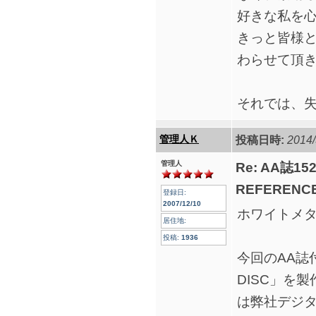
好きな私を
きっと皆様
わらせて頂
それでは、
管理人Ｋ
投稿日時:
2014/
管理人
Re: AA誌
REFERENCE
登録日:
2007/12/10
ホワイトメ
居住地:
投稿:
1936
今回のAA誌付
DISC」を製
は弊社デジタル