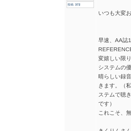
投稿:
372
いつも大変
早速、AA誌1
REFEREN
変嬉しい限
システムの
晴らしい録
きます。（私
ステムで聴
です）
これこそ、
きくりんさ