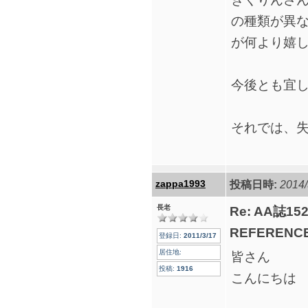
の種類が異
が何より嬉
今後とも宜
それでは、
zappa1993
投稿日時:
2014/
長老
Re: AA誌
REFERENCE
登録日:
2011/3/17
居住地:
皆さん
投稿:
1916
こんにちは