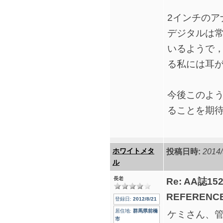
2インチのア
デジタルは
いるようで
る私には耳
今後このよ
ることを期
ホワイトメタ
投稿日時:
2014/
ル
長老
Re: AA誌
REFERENCE
登録日:
2012/8/21
居住地:
群馬県前橋
ケミさん、
市