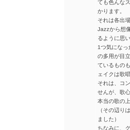
ても色んな
かります。
それは各出
Jazzから
るように思
1つ気になっ
の多用が目
ているもの
ェイクは歌
それは、コ
せんが、歌
本当の歌の
（その辺り
ました）
ちなみに、