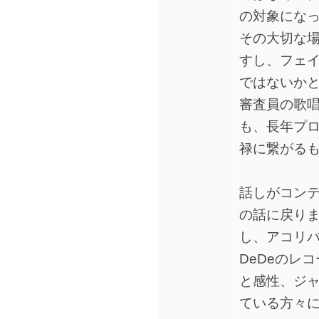
の対象にな
その大切な場
すし、フェ
ではないか
審査員の歌
も、長年プ
禄に繋がる
話しがコンテ
の話に戻り
し、アコリバ
DeDeのレ
と感性、ジ
ている方々には