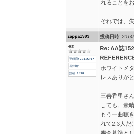
れることを
それでは、
zappa1993
投稿日時:
2014/
長老
Re: AA誌
REFERENCE
登録日:
2011/3/17
居住地:
ホワイトメ
投稿:
1916
レスありが
三善香里さ
しても、素
もう一曲聴
れて2,3人
審査基準と