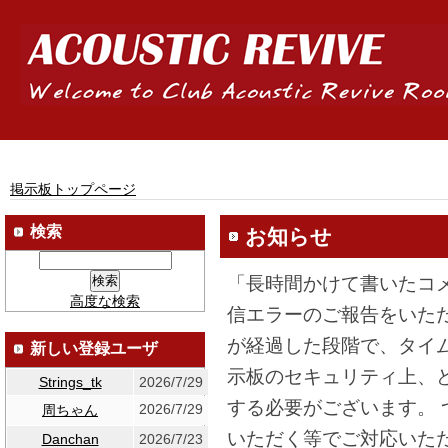
掲示板トップページ
検索
お知らせ
「長時間かけて書いたコ
高度な検索
信エラーのご報告をいた
が経過した段階で、タイ
新しい登録ユーザ
示板のセキュリティ上、
Strings_tk
2026/7/29
する必要がございます。
2026/7/29
周ちゃん
いただく等でご対応いた
Danchan
2026/7/23