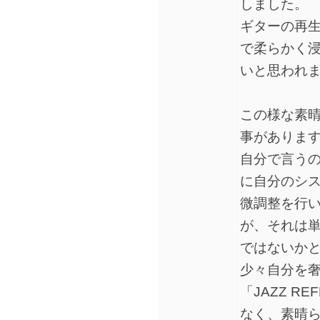
しました。
ギターの再
で柔らかく
いと思われ
この様な素
事がありま
自分で言う
に自分のシ
微調整を行
が、それは
ではないか
少々自分を
「JAZZ R
なく、素晴ら