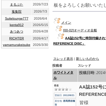
2026/7/23
板をよろしくお願いいた
まるぶた
2026/7/3
蒐集院
Suitelounge777
2026/6/4
メイン
kenta912
2026/5/15
[00-02]オーディオ全般
2026/4/28
あつあつ
AA誌152号に特別付録され
RICHTER
2026/4/17
REFERENCE DISC」
yamamurakeisuke
2026/3/30
スレッド表示
|
新しいものから
投稿者
スレッド
ホワイトメタ
投稿日時:
2014/
ル
長老
AA誌152号
REFERENCE
登録日:
2012/8/21
居住地:
群馬県前橋
皆様
市