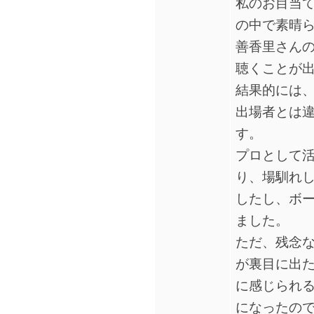
私のお目当ては
の中で素晴
善香里さん
聴くことが
結果的には
出場者とは
す。
プロとして
り、場馴れ
したし、ボ
ました。
ただ、残念
が裏目に出
に感じられ
になったの