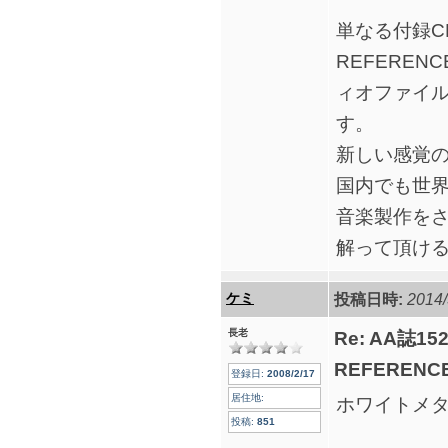
単なる付録C
REFEREN
ィオファイ
す。
新しい感覚の
国内でも世
音楽製作を
解って頂け
ケミ
投稿日時:
2014/
長老
Re: AA誌
REFERENCE
登録日:
2008/2/17
居住地:
ホワイトメ
投稿:
851