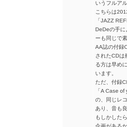
いうフルア
こちらは20
「JAZZ RE
DeDeの手
ーも同じで
AA誌の付録
されたCDは
る方は早め
います。
ただ、付録C
「A Case
の、同じレ
あり、音も
もしかしたら
企画がある