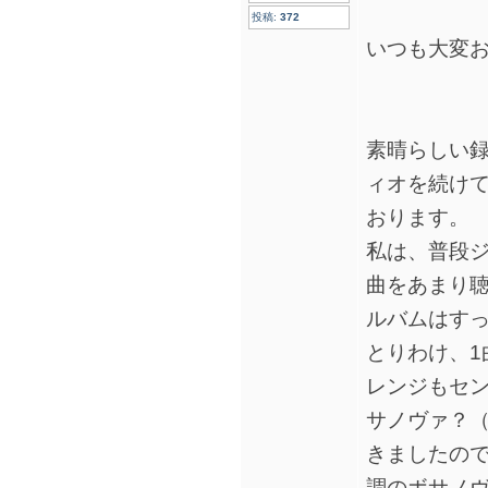
投稿:
372
いつも大変
素晴らしい
ィオを続け
おります。
私は、普段
曲をあまり聴
ルバムはす
とりわけ、1
レンジもセン
サノヴァ？（
きましたの
調のボサノ