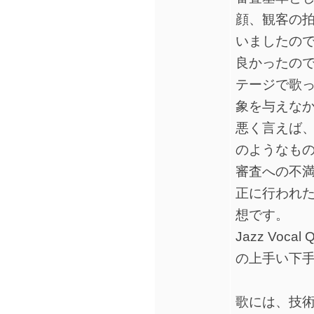
顔、観客の
いましたの
良かったの
テージで歌
象を与えな
悪く言えば
のようなもの
審査への不
正に行われ
想です。
Jazz Voc
の上手い下
歌には、技