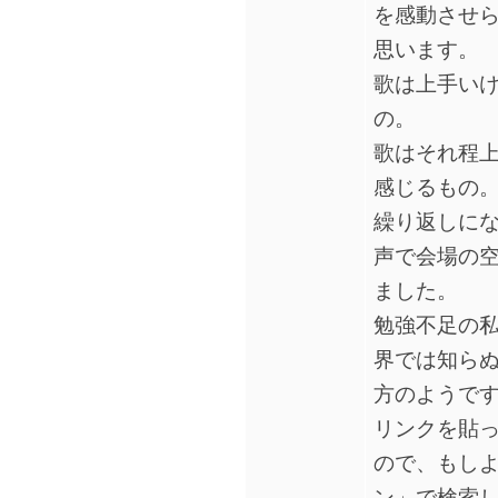
を感動させ
思います。
歌は上手い
の。
歌はそれ程
感じるもの
繰り返しに
声で会場の
ました。
勉強不足の私
界では知ら
方のようで
リンクを貼
ので、もし
ン」で検索