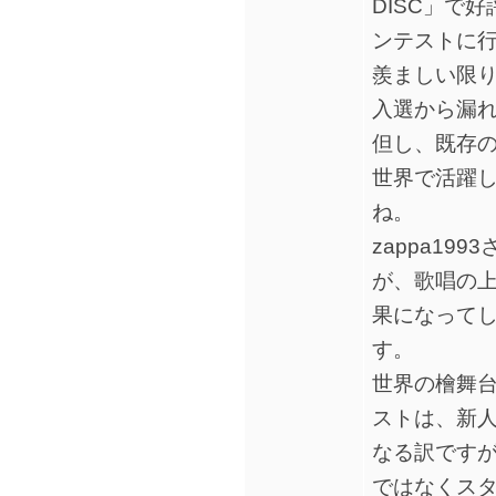
DISC」で
ンテストに
羨ましい限
入選から漏
但し、既存の
世界で活躍
ね。
zappa1
が、歌唱の
果になって
す。
世界の檜舞
ストは、新
なる訳です
ではなくス