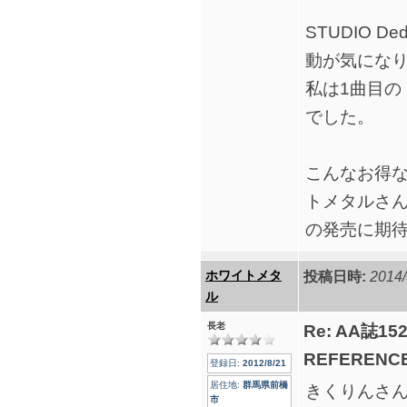
STUDIO 
動が気にな
私は1曲目の「
でした。
こんなお得な
トメタルさん
の発売に期
ホワイトメタ
投稿日時:
2014/
ル
長老
Re: AA誌
REFERENCE
登録日:
2012/8/21
居住地:
群馬県前橋
きくりんさ
市