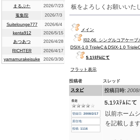
2026/7/23
板をよろしくお願いいた
まるぶた
2026/7/3
蒐集院
Suitelounge777
2026/6/4
メイン
kenta912
2026/5/15
[02-06. シングルコア
2026/4/28
あつあつ
DSIX-1.0 TripleC＆DSIX-1.0 Triple
RICHTER
2026/4/17
5.1ｼｽﾃﾑにて
yamamurakeisuke
2026/3/30
フラット表示
投稿者
スレッド
スタビ
投稿日時:
2008/
長老
5.1ｼｽﾃﾑにて
以前ホーム
登録日:
2008/2/17
居住地:
を記載しま
投稿:
1116