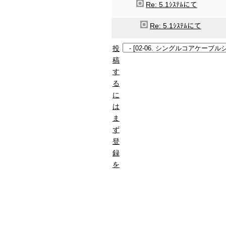
Re: 5.1ｼｽﾃﾑにて
Re: 5.1ｼｽﾃﾑにて
投
稿
す
る
に
は
ま
ず
登
録
を