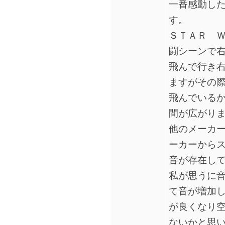
一番感動し
す。
ＳＴＡＲ Ｗ
闘シーンで
飛んで行き
ますがその際
飛んでいる
間が広がり
他のメーカ
ーカーから
音が存在し
私が思うに音
て音が増加
が良くなり
ないかと思