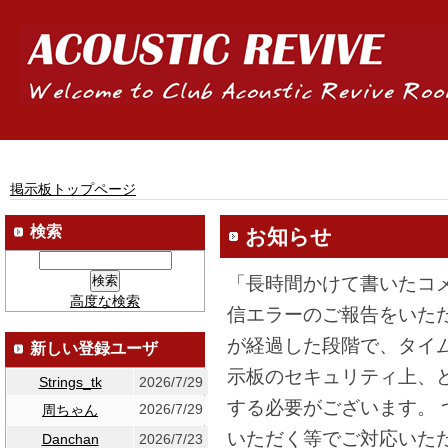
掲示板トップページ
検索
お知らせ
「長時間かけて書いたコ
高度な検索
信エラーのご報告をいた
が経過した段階で、タイ
新しい登録ユーザ
示板のセキュリティ上、
Strings_tk
2026/7/29
する必要がございます。
2026/7/29
周ちゃん
いただく等でご対応いた
Danchan
2026/7/23