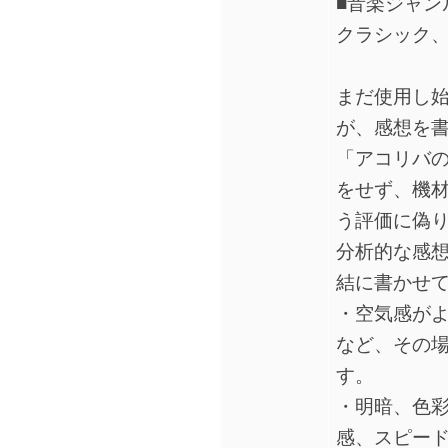
■音楽ジャン
クラシック
まだ使用し始
が、感想を
「アコリバ
をせず、機
う評価に偽
分析的な感
結に書かせ
・空気感が
など、その
す。
・明暗、色
感、スピー