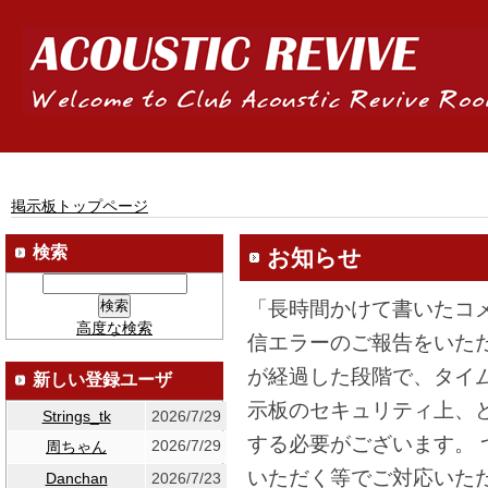
掲示板トップページ
検索
お知らせ
「長時間かけて書いたコ
高度な検索
信エラーのご報告をいた
が経過した段階で、タイ
新しい登録ユーザ
示板のセキュリティ上、
Strings_tk
2026/7/29
する必要がございます。
2026/7/29
周ちゃん
いただく等でご対応いた
Danchan
2026/7/23