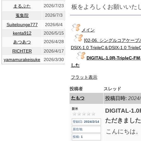
2026/7/23
板をよろしくお願いいた
まるぶた
2026/7/3
蒐集院
Suitelounge777
2026/6/4
メイン
kenta912
2026/5/15
[02-06. シングルコア
2026/4/28
あつあつ
DSIX-1.0 TripleC＆DSIX-1.0 Triple
RICHTER
2026/4/17
DIGITAL-1.0R-Trip
yamamurakeisuke
2026/3/30
した
フラット表示
投稿者
スレッド
たもつ
投稿日時:
2024/
新米
DIGITAL-1
ただきました
登録日:
2024/2/14
居住地:
こんにちは
投稿:
1