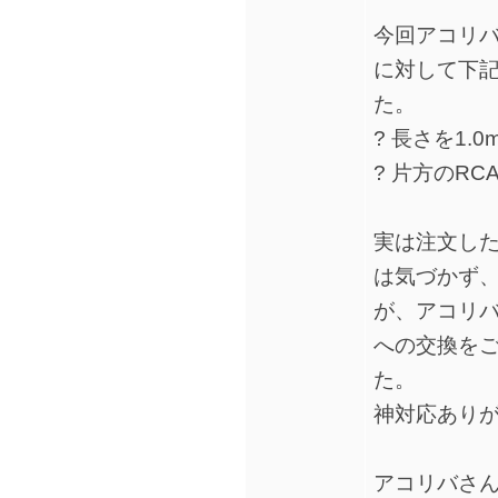
今回アコリバさん
に対して下
た。
? 長さを1.0
? 片方のRC
実は注文した
は気づかず
が、アコリバ
への交換を
た。
神対応あり
アコリバさ