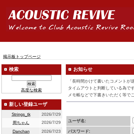
掲示板トップページ
検索
お知らせ
「長時間かけて書いたコメントが
タイムアウトと判断している為です
高度な検索
メモ帳などで下書きいただく等でご
新しい登録ユーザ
Strings_tk
2026/7/29
ユーザ名:
2026/7/29
周ちゃん
Danchan
2026/7/23
パスワード: