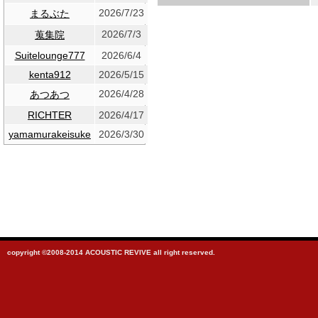
2026/7/23
まるぶた
2026/7/3
蒐集院
Suitelounge777
2026/6/4
kenta912
2026/5/15
2026/4/28
あつあつ
RICHTER
2026/4/17
yamamurakeisuke
2026/3/30
copyright ©2008-2014 ACOUSTIC REVIVE all right reserved.