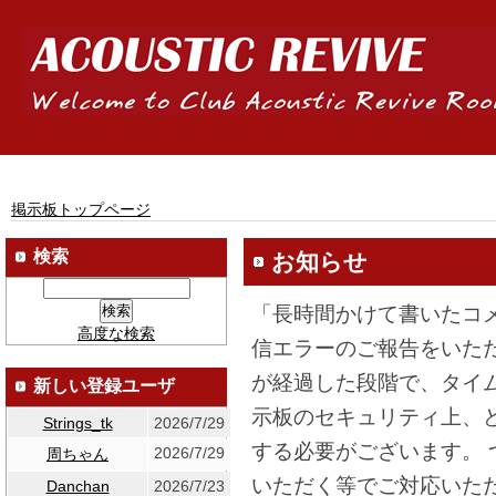
掲示板トップページ
検索
お知らせ
「長時間かけて書いたコ
高度な検索
信エラーのご報告をいた
が経過した段階で、タイ
新しい登録ユーザ
示板のセキュリティ上、
Strings_tk
2026/7/29
する必要がございます。
2026/7/29
周ちゃん
いただく等でご対応いた
Danchan
2026/7/23