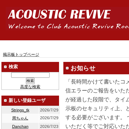
掲示板トップページ
検索
お知らせ
「長時間かけて書いたコ
高度な検索
信エラーのご報告をいた
が経過した段階で、タイ
新しい登録ユーザ
示板のセキュリティ上、
Strings_tk
2026/7/29
する必要がございます。
2026/7/29
周ちゃん
いただく等でご対応いた
Danchan
2026/7/23