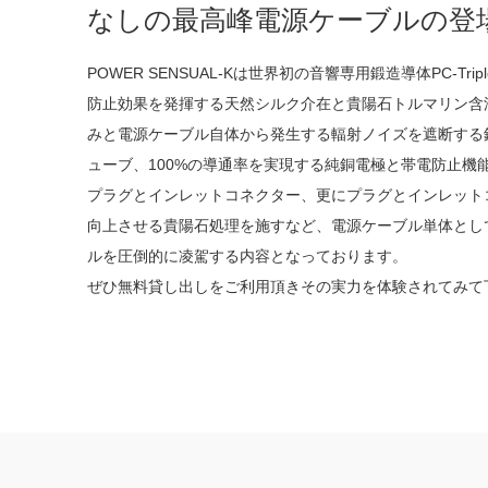
なしの最高峰電源ケーブルの登
POWER SENSUAL-Kは世界初の音響専用鍛造導体PC-Tri
防止効果を発揮する天然シルク介在と貴陽石トルマリン含
みと電源ケーブル自体から発生する輻射ノイズを遮断する
ューブ、100%の導通率を実現する純銅電極と帯電防止機
プラグとインレットコネクター、更にプラグとインレット
向上させる貴陽石処理を施すなど、電源ケーブル単体とし
ルを圧倒的に凌駕する内容となっております。
ぜひ無料貸し出しをご利用頂きその実力を体験されてみて