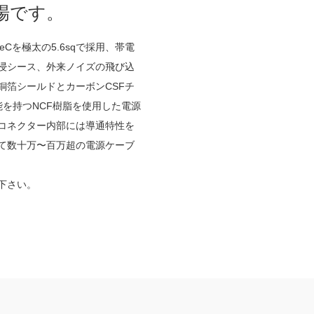
場です。
pleCを極太の5.6sqで採用、帯電
浸シース、外来ノイズの飛び込
銅箔シールドとカーボンCSFチ
能を持つNCF樹脂を使用した電源
コネクター内部には導通特性を
て数十万〜百万超の電源ケーブ
下さい。