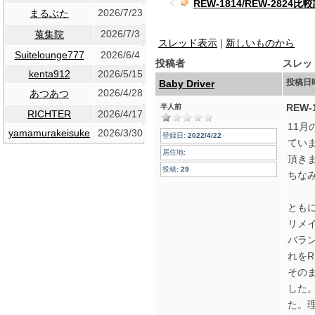
REW-1814/REW-2824比
2026/7/23
まるぶた
2026/7/3
蒐集院
スレッド表示
|
新しいものから
Suitelounge777
2026/6/4
投稿者
スレッ
kenta912
2026/5/15
投稿日
Baby Driver
2026/4/28
あつあつ
REW-
半人前
RICHTER
2026/4/17
11
yamamurakeisuke
2026/3/30
登録日:
2022/4/22
ていま
居住地:
頂き
投稿:
29
ちな
ともに
リメイ
バラ
れをR
その
した
た。