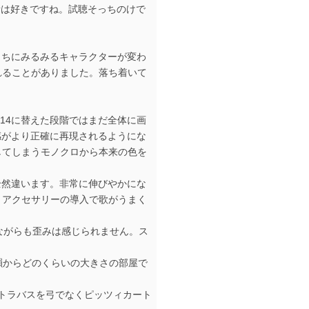
音は好きですね。試聴そっちのけで
のうちにみるみるキャラクターが変わ
れることがありました。落ち着いて
814に替えた段階ではまだ全体に画
質感がより正確に再現されるようにな
してしまうモノクロから本来の色を
ルの声が全然違います。非常に伸びやかにな
。アクセサリーの導入で歌がうまく
感が強まりながらも歪みは感じられません。ス
の響きや余韻からどのくらいの大きさの部屋で
でコントラバスを弓でなくピッツィカート