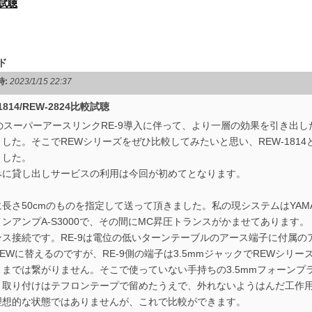
較試聴
ド
時:
2023/1/15 22:37
1814/REW-2824比較試聴
月のスーパーアースリンクRE-9導入に伴って、より一層の効果を引き出
した。そこでREWシリーズをぜひ比較してみたいと思い、REW-1814と
ました。
みに貸し出しサービスの利用は今回が初めてとなります。
長さ50cmのものを指定して送って頂きました。私の現システムはYAMAH
ンアンプA-S3000で、その間にMC昇圧トランスがかませてあります
ンス接続です。RE-9は電位の低いターンテーブルのアース端子に付属
EWに替えるのですが、RE-9側の端子は3.5mmジャックでREWシリ
ままでは繋がりません。そこで使っていない手持ちの3.5mmフォーンプ
。取り付けはテフロンテープで留めたうえで、外れないようはんだ工作
理想的な状態ではありませんが、これで比較ができます。