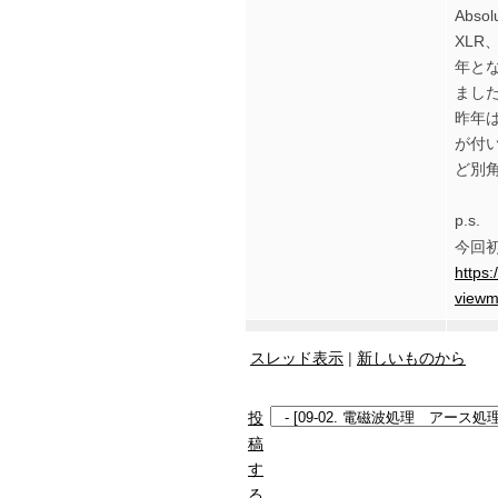
Abs
XLR
年と
まし
昨年は
が付
ど別
p.s.
今回初
https
viewm
スレッド表示
|
新しいものから
投
稿
す
る