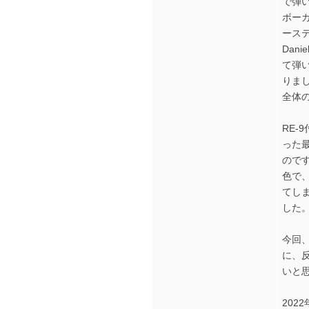
で弾
ボー
ース
Dan
て弾
りま
全体
RE
った
ので
色で
てし
した
今回、
に、反
いと
202