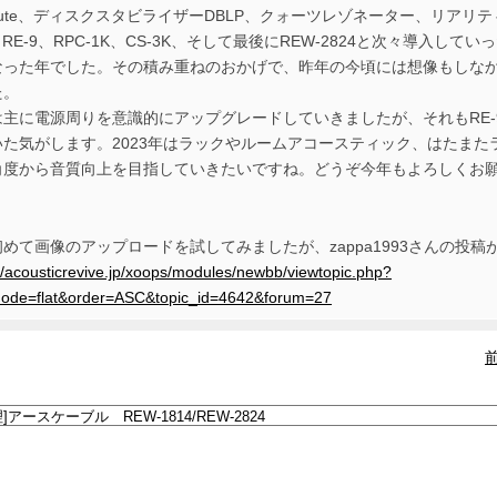
olute、ディスクスタビライザーDBLP、クォーツレゾネーター、リアリティ
、RE-9、RPC-1K、CS-3K、そして最後にREW-2824と次々導入していった、
なった年でした。その積み重ねのおかげで、昨年の今頃には想像もしな
た。
主に電源周りを意識的にアップグレードしていきましたが、それもRE-9と
いた気がします。2023年はラックやルームアコースティック、はたま
角度から音質向上を目指していきたいですね。どうぞ今年もよろしくお
めて画像のアップロードを試してみましたが、zappa1993さんの投
://acousticrevive.jp/xoops/modules/newbb/viewtopic.php?
ode=flat&order=ASC&topic_id=4642&forum=27