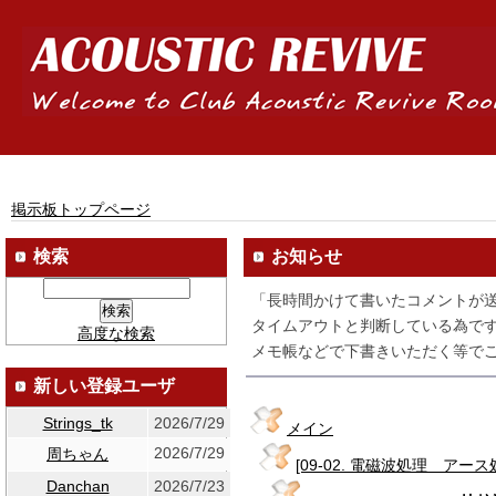
掲示板トップページ
検索
お知らせ
「長時間かけて書いたコメントが
タイムアウトと判断している為です
高度な検索
メモ帳などで下書きいただく等でご
新しい登録ユーザ
Strings_tk
2026/7/29
メイン
2026/7/29
周ちゃん
[09-02. 電磁波処理 アース
Danchan
2026/7/23