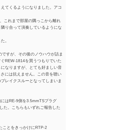
こえてくるようになりました。アコ
。
タ』も、これまで部屋の隅っこから離れ
と隣り合って演奏しているようにな
した。
）のですが、その後のノウハウが詰ま
REW-1814を買うつもりでいた
しになりますが、とても好ましい音
々しさには抗えません。この音を聴い
のブレイクスルーとなってしまいま
RE-9側を3.5mmTSプラグ
きました。こちらもいずれご報告した
てみたことをきっかけにRTP-2