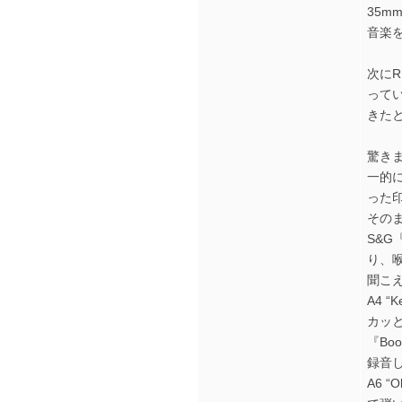
35
音楽
次に
って
きた
驚き
一的
った
その
S&G
り、
聞こ
A4 
カッ
『Bo
録音
A6 