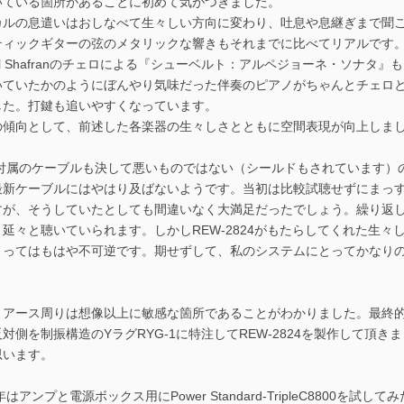
いている箇所があることに初めて気がつきました。
カルの息遣いはおしなべて生々しい方向に変わり、吐息や息継ぎまで聞
ティックギターの弦のメタリックな響きもそれまでに比べてリアルです
iel Shafranのチェロによる『シューベルト：アルペジョーネ・ソナ
いていたかのようにぼんやり気味だった伴奏のピアノがちゃんとチェロ
した。打鍵も追いやすくなっています。
の傾向として、前述した各楽器の生々しさとともに空間表現が向上しま
-9付属のケーブルも決して悪いものではない（シールドもされています
最新ケーブルにはやはり及ばないようです。当初は比較試聴せずにまっすぐ
すが、そうしていたとしても間違いなく大満足だったでしょう。繰り返
、延々と聴いていられます。しかしREW-2824がもたらしてくれた生
まってはもはや不可逆です。期せずして、私のシステムにとってかなり
。
アース周りは想像以上に敏感な箇所であることがわかりました。最終的には
対側を制振構造のYラグRYG-1に特注してREW-2824を製作して頂
思います。
2年はアンプと電源ボックス用にPower Standard-TripleC8800を試し