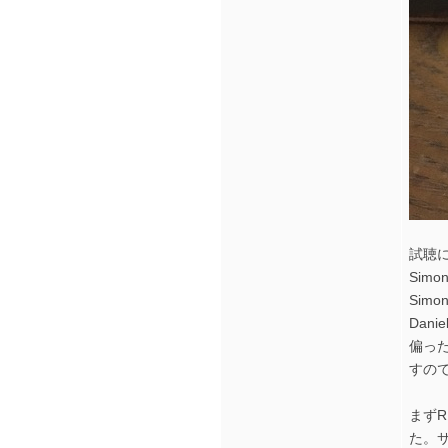
試聴
Simo
Simo
Dani
偏っ
すの
まず
た。