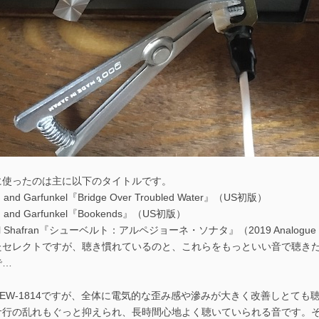
に使ったのは主に以下のタイトルです。
n and Garfunkel『Bridge Over Troubled Water』（US初版）
n and Garfunkel『Bookends』（US初版）
el Shafran『シューベルト：アルペジョーネ・ソナタ』（2019 Analogue P
たセレクトですが、聴き慣れているのと、これらをもっといい音で聴き
で…
REW-1814ですが、全体に電気的な歪み感や滲みが大きく改善しとて
サ行の乱れもぐっと抑えられ、長時間心地よく聴いていられる音です。そ