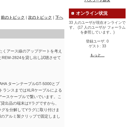
パスワード紛失
オンライン状況
前のトピック
|
次のトピック
|
下へ
33 人のユーザが現在オンラインで
す。 (17 人のユーザが フォーラム
を参照しています。)
登録ユーザ: 0
ゲスト: 33
したくアース線のアップデートを考え
もっと...
REW-2824を貸し出し試聴させて
A ターンテーブルGT-5000とプ
。トランスまではXLRケーブルによる
のアースケーブルで繋いでいます。こ
ーズ貸出品の端末はYラグですから、
ラグを分解してYラグに取り付けま
用のアルミ製クリップで固定しまし