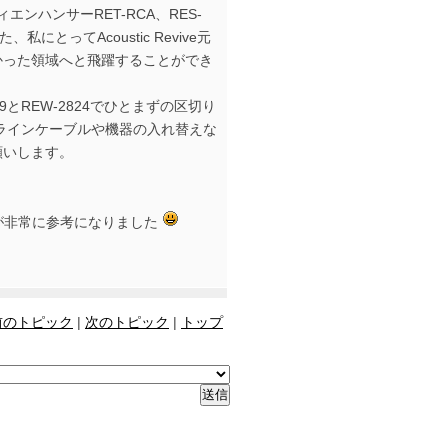
エンハンサーRET-RCA、RES-
私にとってAcoustic Revive元
かった領域へと飛躍することができ
REW-2824でひとまずの区切り
たラインケーブルや機器の入れ替えな
願いします。
稿が非常に参考になりました
前のトピック
|
次のトピック
|
トップ