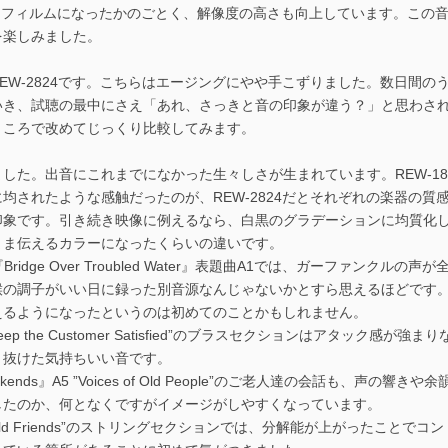
mmフィルムになったかのごとく、解像度の高さも向上しています。この
を楽しみました。
REW-2824です。こちらはエージングにやや手こずりました。数日間
いき、試聴の最中にさえ「あれ、さっきと音の印象が違う？」と思わさ
ところで改めてじっくり比較してみます。
ました。出音にこれまでになかった生々しさが生まれています。REW-1
に均されたような感触だったのが、REW-2824だとそれぞれの楽器の
印象です。引き続き映像に例えるなら、白黒のグラデーションに均質化
まま伝えるカラーになったくらいの違いです。
『Bridge Over Troubled Water』表題曲A1では、ガーファンク
喉の調子がいい日に録った別音源なんじゃないかとすら思えるほどです
えるようになったというのは初めてのことかもしれません。
“Keep the Customer Satisfied”のブラスセクションはアタック
と抜けた気持ちいい音です。
okends』A5 ”Voices of Old People”のご老人達の会話も、声
したのか、何となくですがイメージがしやすくなっています。
“Old Friends”のストリングセクションでは、分解能が上がったこと